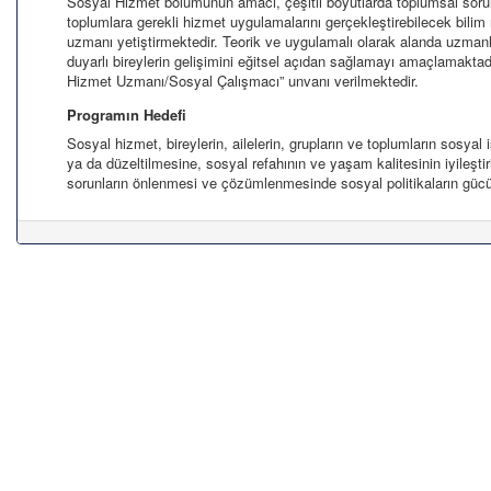
Sosyal Hizmet bölümünün amacı, çeşitli boyutlarda toplumsal sorunl
toplumlara gerekli hizmet uygulamalarını gerçekleştirebilecek bilim 
uzmanı yetiştirmektedir. Teorik ve uygulamalı olarak alanda uzma
duyarlı bireylerin gelişimini eğitsel açıdan sağlamayı amaçlamakt
Hizmet Uzmanı/Sosyal Çalışmacı” unvanı verilmektedir.
Programın Hedefi
Sosyal hizmet, bireylerin, ailelerin, grupların ve toplumların sosyal işl
ya da düzeltilmesine, sosyal refahının ve yaşam kalitesinin iyileşt
sorunların önlenmesi ve çözümlenmesinde sosyal politikaların güc