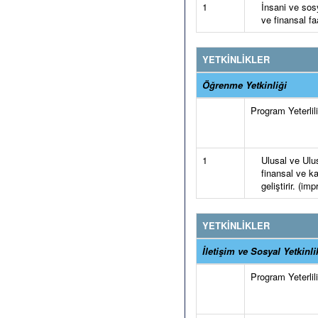
1
İnsani ve sos
ve finansal fa
YETKİNLİKLER
Öğrenme Yetkinliği
Program Yeterlilik
1
Ulusal ve Ulus
finansal ve ka
geliştirir. (im
YETKİNLİKLER
İletişim ve Sosyal Yetkinli
Program Yeterlilik