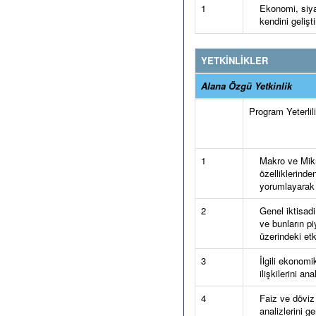
1
Ekonomi, siya
kendini gelişt
YETKİNLİKLER
Alana Özgü Yetkinlik
Program Yeterlilik
1
Makro ve Mikr
özelliklerinde
yorumlayarak 
2
Genel iktisadi
ve bunların pi
üzerindeki etk
3
İlgili ekonom
ilişkilerini an
4
Faiz ve döviz 
analizlerini 