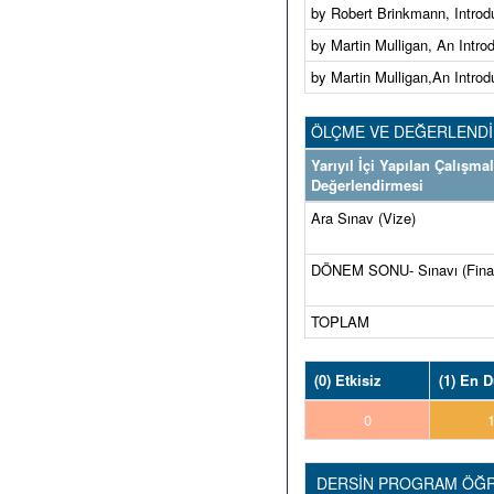
by Robert Brinkmann, Introdu
by Martin Mulligan, An Introd
by Martin Mulligan,An Introd
ÖLÇME VE DEĞERLEND
Yarıyıl İçi Yapılan Çalışma
Değerlendirmesi
Ara Sınav (Vize)
DÖNEM SONU- Sınavı (Fina
TOPLAM
(0) Etkisiz
(1) En 
0
DERSİN PROGRAM ÖĞRE