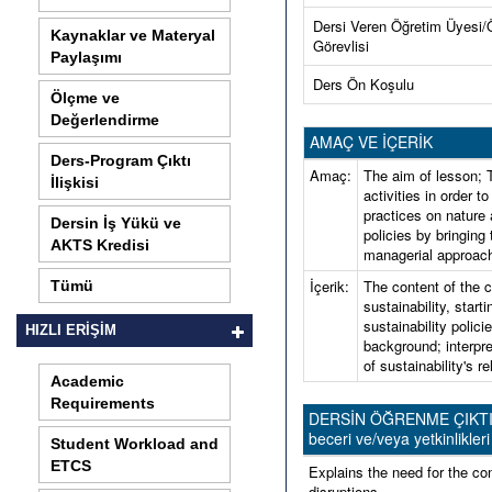
Dersi Veren Öğretim Üyesi/
Kaynaklar ve Materyal
Görevlisi
Paylaşımı
Ders Ön Koşulu
Ölçme ve
Değerlendirme
AMAÇ VE İÇERİK
Ders-Program Çıktı
Amaç:
The aim of lesson; 
İlişkisi
activities in order 
practices on nature 
Dersin İş Yükü ve
policies by bringing
AKTS Kredisi
managerial approache
İçerik:
The content of the c
Tümü
sustainability, star
sustainability polic
HIZLI ERİŞİM
background; interpre
of sustainability's r
Academic
Requirements
DERSİN ÖĞRENME ÇIKTILARI 
beceri ve/veya yetkinlikleri 
Student Workload and
ETCS
Explains the need for the con
disruptions.