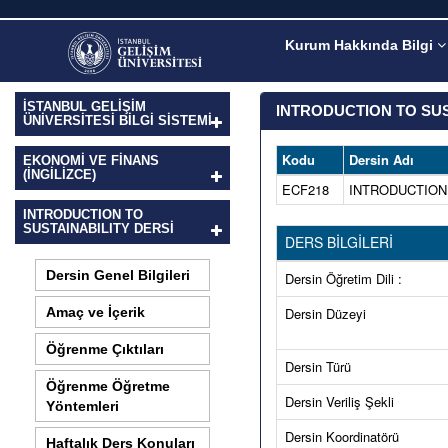
Kurum Hakkında Bilgi
İSTANBUL GELİŞİM
INTRODUCTION TO SUS
ÜNİVERSİTESİ BİLGİ SİSTEMİ
Kodu
Dersin Adı
EKONOMI VE FINANS
(İNGILIZCE)
ECF218
INTRODUCTION
INTRODUCTION TO
SUSTAINABILITY DERSI
DERS BİLGİLERİ
Dersin Genel Bilgileri
Dersin Öğretim Dili :
Amaç ve İçerik
Dersin Düzeyi
Öğrenme Çıktıları
Dersin Türü
Öğrenme Öğretme
Dersin Veriliş Şekli
Yöntemleri
Dersin Koordinatörü
Haftalık Ders Konuları