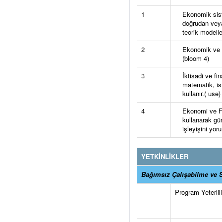
1
Ekonomik sist
doğrudan veya 
teorik modelle
2
Ekonomik ve fi
(bloom 4)
3
İktisadi ve f
matematik, is
kullanır.( use
4
Ekonomi ve Fin
kullanarak gü
işleyişini yoru
YETKİNLİKLER
Bağımsız Çalışabilme ve S
Program Yeterlilik