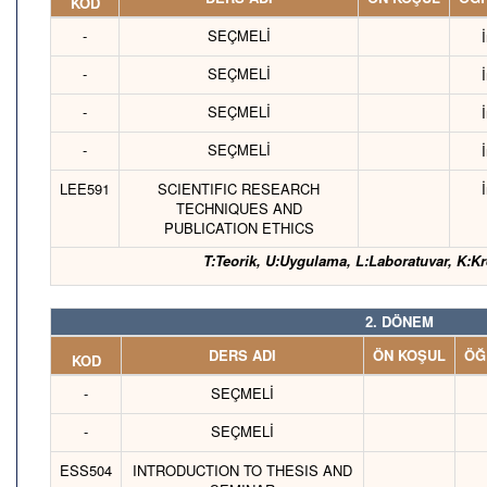
KOD
-
SEÇMELİ
-
SEÇMELİ
-
SEÇMELİ
-
SEÇMELİ
LEE591
SCIENTIFIC RESEARCH
TECHNIQUES AND
PUBLICATION ETHICS
T:Teorik, U:Uygulama, L:Laboratuvar, K:Kr
2. DÖNEM
DERS ADI
ÖN KOŞUL
ÖĞ
KOD
-
SEÇMELİ
-
SEÇMELİ
ESS504
INTRODUCTION TO THESIS AND