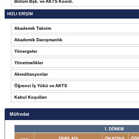
Bölüm Bşk. ve AKTS Koord.
HIZLI ERİŞİM
Akademik Takvim
Akademik Danışmanlık
Yönergeler
Yönetmelikler
Akreditasyonlar
Öğrenci İş Yükü ve AKTS
Kabul Koşulları
Müfredat
1. DÖNEM
DERS ADI
ÖN KOŞUL
ÖĞR