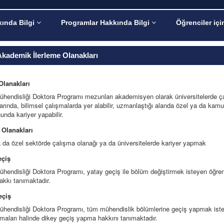
ında Bilgi
Programlar Hakkında Bilgi
Öğrenciler içi
Akademik İlerleme Olanakları
Olanakları
ühendisliği Doktora Programı mezunları akademisyen olarak üniversitelerde çalış
arında, bilimsel çalışmalarda yer alabilir, uzmanlaştığı alanda özel ya da k
unda kariyer yapabilir.
 Olanakları
da özel sektörde çalışma olanağı ya da üniversitelerde kariyer yapmak
eçiş
ühendisliği Doktora Programı, yatay geçiş ile bölüm değiştirmek isteyen öğren
kkı tanımaktadır.
eçiş
ühendisliği Doktora Programı, tüm mühendislik bölümlerine geçiş yapmak isteyen
aları halinde dikey geçiş yapma hakkını tanımaktadır.