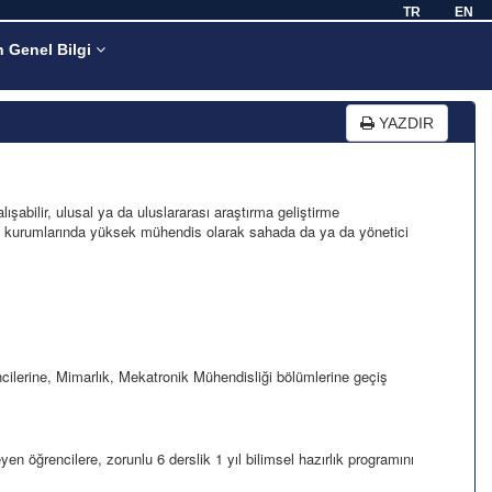
TR
EN
n Genel Bilgi
YAZDIR
abilir, ulusal ya da uluslararası araştırma geliştirme
amu kurumlarında yüksek mühendis olarak sahada da ya da yönetici
cilerine, Mimarlık, Mekatronik Mühendisliği bölümlerine geçiş
 öğrencilere, zorunlu 6 derslik 1 yıl bilimsel hazırlık programını