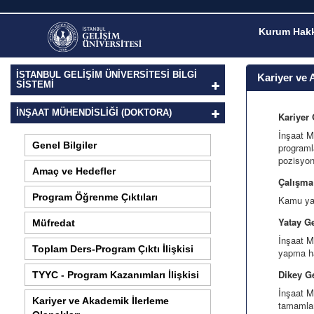
Kurum Hakk
İSTANBUL GELİŞİM ÜNİVERSİTESİ BİLGİ
Kariyer ve 
SİSTEMİ
İNŞAAT MÜHENDISLIĞI (DOKTORA)
Kariyer 
İnşaat M
Genel Bilgiler
programl
pozisyon
Amaç ve Hedefler
Çalışma
Program Öğrenme Çıktıları
Kamu ya 
Yatay G
Müfredat
İnşaat M
Toplam Ders-Program Çıktı İlişkisi
yapma ha
Dikey G
TYYC - Program Kazanımları İlişkisi
İnşaat M
Kariyer ve Akademik İlerleme
tamamlam