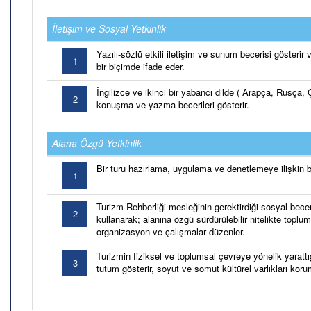
İletişim ve Sosyal Yetkinlik
Yazılı-sözlü etkili iletişim ve sunum becerisi gösterir 
1
bir biçimde ifade eder.
İngilizce ve ikinci bir yabancı dilde ( Arapça, Rusç
2
konuşma ve yazma becerileri gösterir.
Alana Özgü Yetkinlik
Bir turu hazırlama, uygulama ve denetlemeye ilişkin bilg
1
Turizm Rehberliği mesleğinin gerektirdiği sosyal beceril
2
kullanarak; alanına özgü sürdürülebilir nitelikte toplum
organizasyon ve çalışmalar düzenler.
Turizmin fiziksel ve toplumsal çevreye yönelik yarattığ
3
tutum gösterir, soyut ve somut kültürel varlıkları korum