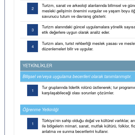
Turizm, sanat ve arkeoloji alanlarında bilimsel ve gün
2
mesleki gelişimin önemini vurgular ve yaşam boyu öğr
savunucu tutum ve davranış gösterir.
Turizm alanındaki güncel uygulamalara yönelik sayısal 
3
etik değerlere uygun olarak analiz eder.
Turizm alanı, turist rehberliği meslek yasası ve meslek 
4
düzenlemeleri bilir ve uygular.
YETKİNLİKLER
Bilişsel ve/veya uygulama becerileri olarak tanımlanmıştır.
Tur gruplarında liderlik rolünü üstlenerek; tur program
1
karşılaşabileceği olası sorunları çözümler.
Öğrenme Yetkinliği
Türkiye’nin sahip olduğu doğal ve kültürel varlıklar, ant
1
ile bölgelerin mimari, sanat, mutfak kültürü, folklor, flo
anlatma ve sunma becerilerini kullanır.