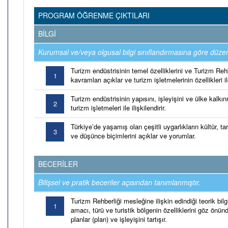
PROGRAM ÖĞRENME ÇIKTILARI
BİLGİ
Kurumsal ve/veya olgusal bilgi sınıflandırmasına göre düzen
Turizm endüstrisinin temel özelliklerini ve Turizm Rehbe
1
kavramları açıklar ve turizm işletmelerinin özellikleri ile 
Turizm endüstrisinin yapısını, işleyişini ve ülke kalkı
2
turizm işletmeleri ile ilişkilendirir.
Türkiye’de yaşamış olan çeşitli uygarlıkların kültür, t
3
ve düşünce biçimlerini açıklar ve yorumlar.
BECERİLER
Bilişsel ve pratik beceriler açısından tanımlanmıştır.
Turizm Rehberliği mesleğine ilişkin edindiği teorik bil
1
amacı, türü ve turistik bölgenin özelliklerini göz önün
planlar (plan) ve işleyişini tartışır.