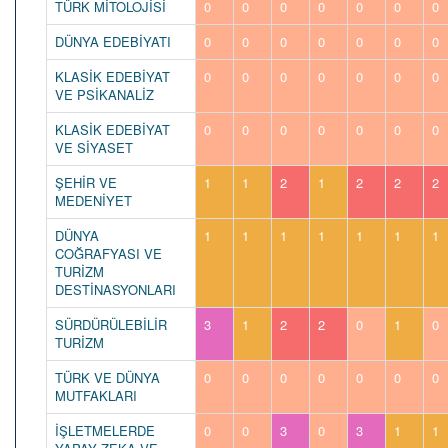
TÜRK MİTOLOJİSİ
0
0
0
0
0
0
0
DÜNYA EDEBİYATI
0
0
0
0
0
0
0
KLASİK EDEBİYAT
0
0
0
0
0
0
0
VE PSİKANALİZ
KLASİK EDEBİYAT
0
0
0
0
0
0
0
VE SİYASET
ŞEHİR VE
1
1
2
1
2
2
2
MEDENİYET
DÜNYA
1
1
1
1
1
1
1
COĞRAFYASI VE
TURİZM
DESTİNASYONLARI
SÜRDÜRÜLEBİLİR
3
1
2
2
0
1
0
TURİZM
TÜRK VE DÜNYA
0
0
0
0
0
0
0
MUTFAKLARI
İŞLETMELERDE
0
0
3
0
3
1
1