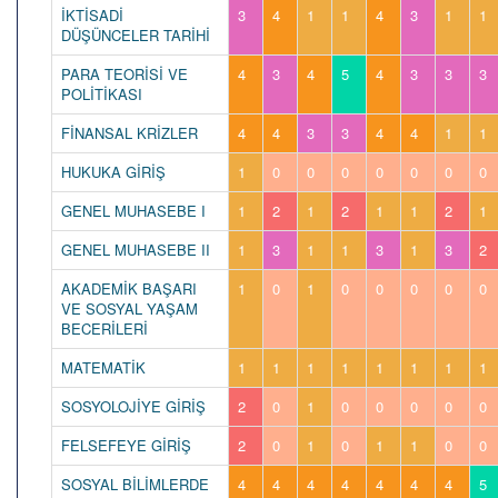
İKTİSADİ
3
4
1
1
4
3
1
1
DÜŞÜNCELER TARİHİ
PARA TEORİSİ VE
4
3
4
5
4
3
3
3
POLİTİKASI
FİNANSAL KRİZLER
4
4
3
3
4
4
1
1
HUKUKA GİRİŞ
1
0
0
0
0
0
0
0
GENEL MUHASEBE I
1
2
1
2
1
1
2
1
GENEL MUHASEBE II
1
3
1
1
3
1
3
2
AKADEMİK BAŞARI
1
0
1
0
0
0
0
0
VE SOSYAL YAŞAM
BECERİLERİ
MATEMATİK
1
1
1
1
1
1
1
1
SOSYOLOJİYE GİRİŞ
2
0
1
0
0
0
0
0
FELSEFEYE GİRİŞ
2
0
1
0
1
1
0
0
SOSYAL BİLİMLERDE
4
4
4
4
4
4
4
5