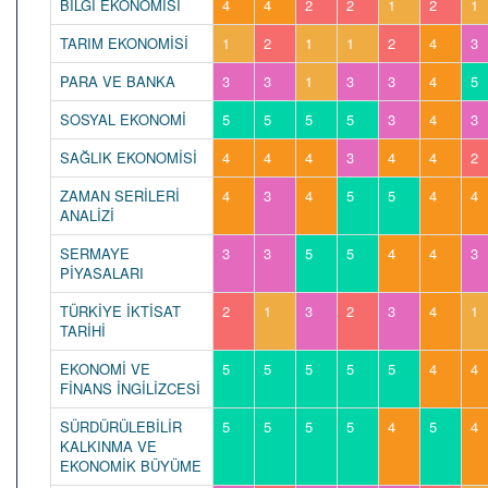
BİLGİ EKONOMİSİ
4
4
2
2
1
2
1
TARIM EKONOMİSİ
1
2
1
1
2
4
3
PARA VE BANKA
3
3
1
3
3
4
5
SOSYAL EKONOMİ
5
5
5
5
3
4
3
SAĞLIK EKONOMİSİ
4
4
4
3
4
4
2
ZAMAN SERİLERİ
4
3
4
5
5
4
4
ANALİZİ
SERMAYE
3
3
5
5
4
4
3
PİYASALARI
TÜRKİYE İKTİSAT
2
1
3
2
3
4
1
TARİHİ
EKONOMİ VE
5
5
5
5
5
4
4
FİNANS İNGİLİZCESİ
SÜRDÜRÜLEBİLİR
5
5
5
5
4
5
4
KALKINMA VE
EKONOMİK BÜYÜME