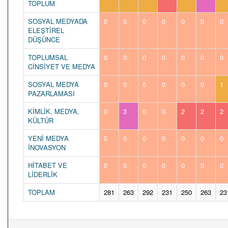
TOPLUM
SOSYAL MEDYADA
0
0
0
0
0
0
0
ELEŞTİREL
DÜŞÜNCE
TOPLUMSAL
0
0
0
0
0
0
0
CİNSİYET VE MEDYA
SOSYAL MEDYA
0
0
0
0
0
0
1
PAZARLAMASI
KİMLİK, MEDYA,
0
3
0
0
2
2
2
KÜLTÜR
YENİ MEDYA
0
0
0
0
0
0
0
İNOVASYON
HİTABET VE
0
0
0
0
0
0
0
LİDERLİK
TOPLAM
281
263
292
231
250
263
23