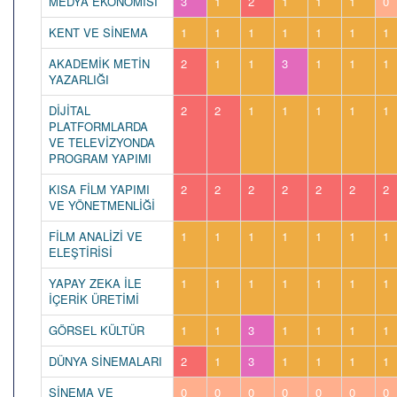
MEDYA EKONOMİSİ
3
1
2
1
1
1
0
KENT VE SİNEMA
1
1
1
1
1
1
1
AKADEMİK METİN
2
1
1
3
1
1
1
YAZARLIĞI
DİJİTAL
2
2
1
1
1
1
1
PLATFORMLARDA
VE TELEVİZYONDA
PROGRAM YAPIMI
KISA FİLM YAPIMI
2
2
2
2
2
2
2
VE YÖNETMENLİĞİ
FİLM ANALİZİ VE
1
1
1
1
1
1
1
ELEŞTİRİSİ
YAPAY ZEKA İLE
1
1
1
1
1
1
1
İÇERİK ÜRETİMİ
GÖRSEL KÜLTÜR
1
1
3
1
1
1
1
DÜNYA SİNEMALARI
2
1
3
1
1
1
1
SİNEMA VE
0
0
0
0
0
0
0