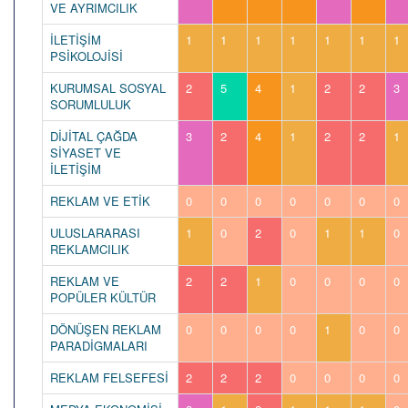
VE AYRIMCILIK
İLETİŞİM
1
1
1
1
1
1
1
PSİKOLOJİSİ
KURUMSAL SOSYAL
2
5
4
1
2
2
3
SORUMLULUK
DİJİTAL ÇAĞDA
3
2
4
1
2
2
1
SİYASET VE
İLETİŞİM
REKLAM VE ETİK
0
0
0
0
0
0
0
ULUSLARARASI
1
0
2
0
1
1
0
REKLAMCILIK
REKLAM VE
2
2
1
0
0
0
0
POPÜLER KÜLTÜR
DÖNÜŞEN REKLAM
0
0
0
0
1
0
0
PARADİGMALARI
REKLAM FELSEFESİ
2
2
2
0
0
0
0