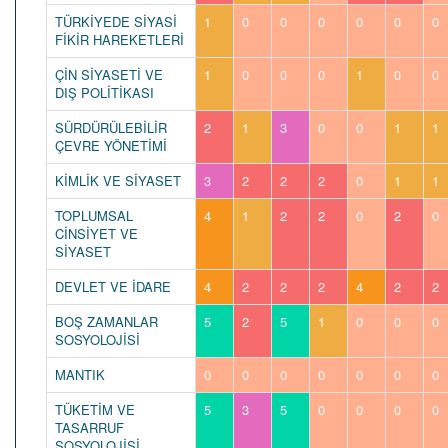
TÜRKİYEDE SİYASİ
1
0
0
0
0
0
0
FİKİR HAREKETLERİ
ÇİN SİYASETİ VE
1
0
0
0
1
0
0
DIŞ POLİTİKASI
SÜRDÜRÜLEBİLİR
2
1
3
0
0
1
1
ÇEVRE YÖNETİMİ
KİMLİK VE SİYASET
3
2
2
2
0
1
1
TOPLUMSAL
4
1
2
2
0
2
0
CİNSİYET VE
SİYASET
DEVLET VE İDARE
4
2
2
2
4
2
2
BOŞ ZAMANLAR
5
2
5
1
0
0
0
SOSYOLOJİSİ
MANTIK
0
0
0
0
0
0
0
TÜKETİM VE
5
3
5
0
0
0
0
TASARRUF
SOSYOLOJİSİ