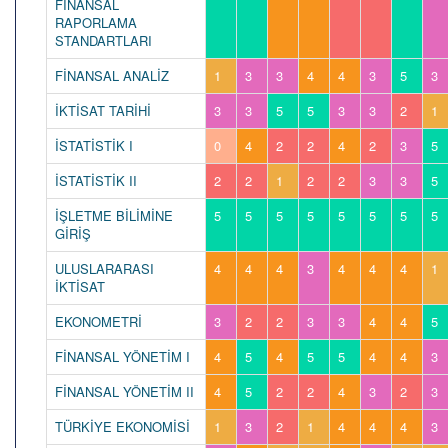
FİNANSAL
RAPORLAMA
STANDARTLARI
FİNANSAL ANALİZ
1
3
3
4
4
3
5
3
İKTİSAT TARİHİ
3
3
5
5
3
3
2
1
İSTATİSTİK I
0
4
2
2
4
2
3
5
İSTATİSTİK II
2
2
1
2
2
3
3
5
İŞLETME BİLİMİNE
5
5
5
5
5
5
5
5
GİRİŞ
ULUSLARARASI
4
4
4
3
4
4
4
1
İKTİSAT
EKONOMETRİ
3
2
2
3
3
4
4
5
FİNANSAL YÖNETİM I
4
5
4
5
5
4
4
3
FİNANSAL YÖNETİM II
4
5
2
2
4
3
2
3
TÜRKİYE EKONOMİSİ
1
3
2
1
4
4
4
3