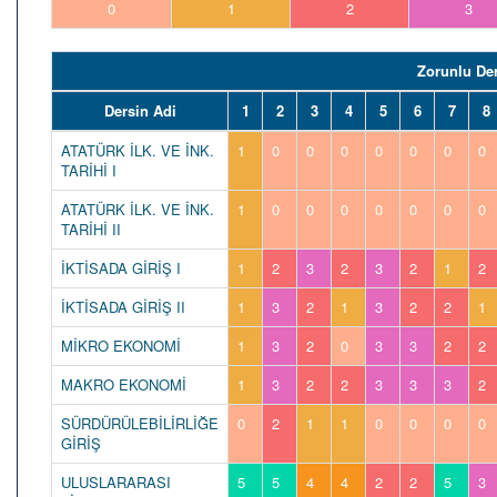
0
1
2
3
Zorunlu Der
Dersin Adi
1
2
3
4
5
6
7
8
ATATÜRK İLK. VE İNK.
1
0
0
0
0
0
0
0
TARİHİ I
ATATÜRK İLK. VE İNK.
1
0
0
0
0
0
0
0
TARİHİ II
İKTİSADA GİRİŞ I
1
2
3
2
3
2
1
2
İKTİSADA GİRİŞ II
1
3
2
1
3
2
2
1
MİKRO EKONOMİ
1
3
2
0
3
3
2
2
MAKRO EKONOMİ
1
3
2
2
3
3
3
2
SÜRDÜRÜLEBİLİRLİĞE
0
2
1
1
0
0
0
0
GİRİŞ
ULUSLARARASI
5
5
4
4
2
2
5
3