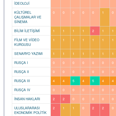
İDEOLOJİ
KÜLTÜREL
0
0
0
0
0
1
0
ÇALIŞMALAR VE
SİNEMA
BİLİM İLETİŞİMİ
1
1
1
1
2
1
1
FİLM VE VİDEO
1
1
1
1
1
1
1
KURGUSU
SENARYO YAZIMI
1
1
1
1
1
1
1
RUSÇA I
0
0
0
0
0
0
0
RUSÇA II
0
0
0
0
0
0
0
RUSÇA III
4
4
5
4
5
4
4
RUSÇA IV
0
0
0
0
0
0
0
İNSAN HAKLARI
2
2
0
0
0
0
0
ULUSLARARASI
2
1
1
0
2
2
0
EKONOMİK POLİTİK