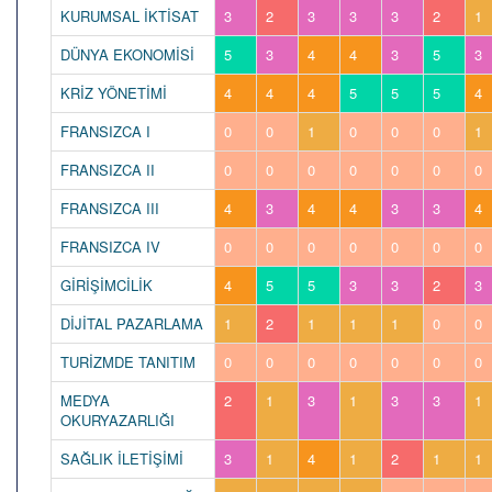
KURUMSAL İKTİSAT
3
2
3
3
3
2
1
DÜNYA EKONOMİSİ
5
3
4
4
3
5
3
KRİZ YÖNETİMİ
4
4
4
5
5
5
4
FRANSIZCA I
0
0
1
0
0
0
1
FRANSIZCA II
0
0
0
0
0
0
0
FRANSIZCA III
4
3
4
4
3
3
4
FRANSIZCA IV
0
0
0
0
0
0
0
GİRİŞİMCİLİK
4
5
5
3
3
2
3
DİJİTAL PAZARLAMA
1
2
1
1
1
0
0
TURİZMDE TANITIM
0
0
0
0
0
0
0
MEDYA
2
1
3
1
3
3
1
OKURYAZARLIĞI
SAĞLIK İLETİŞİMİ
3
1
4
1
2
1
1