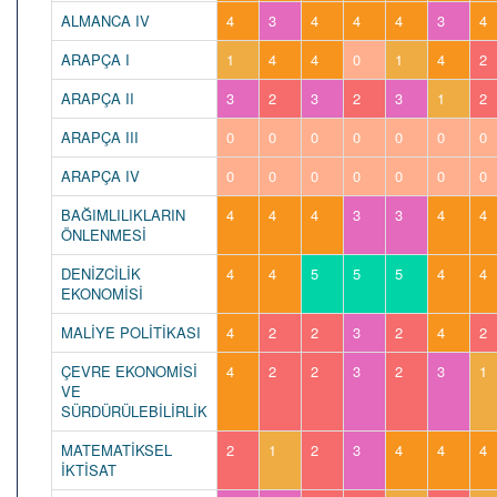
ALMANCA IV
4
3
4
4
4
3
4
ARAPÇA I
1
4
4
0
1
4
2
ARAPÇA II
3
2
3
2
3
1
2
ARAPÇA III
0
0
0
0
0
0
0
ARAPÇA IV
0
0
0
0
0
0
0
BAĞIMLILIKLARIN
4
4
4
3
3
4
4
ÖNLENMESİ
DENİZCİLİK
4
4
5
5
5
4
4
EKONOMİSİ
MALİYE POLİTİKASI
4
2
2
3
2
4
2
ÇEVRE EKONOMİSİ
4
2
2
3
2
3
1
VE
SÜRDÜRÜLEBİLİRLİK
MATEMATİKSEL
2
1
2
3
4
4
4
İKTİSAT