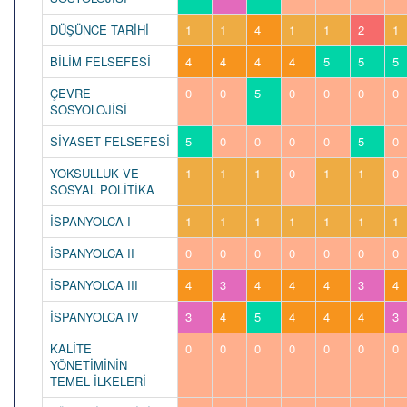
DÜŞÜNCE TARİHİ
1
1
4
1
1
2
1
BİLİM FELSEFESİ
4
4
4
4
5
5
5
ÇEVRE
0
0
5
0
0
0
0
SOSYOLOJİSİ
SİYASET FELSEFESİ
5
0
0
0
0
5
0
YOKSULLUK VE
1
1
1
0
1
1
0
SOSYAL POLİTİKA
İSPANYOLCA I
1
1
1
1
1
1
1
İSPANYOLCA II
0
0
0
0
0
0
0
İSPANYOLCA III
4
3
4
4
4
3
4
İSPANYOLCA IV
3
4
5
4
4
4
3
KALİTE
0
0
0
0
0
0
0
YÖNETİMİNİN
TEMEL İLKELERİ