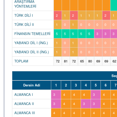
ARAŞTIRMA
YÖNTEMLERİ
TÜRK DİLİ I
2
1
2
1
1
1
2
1
TÜRK DİLİ II
1
0
1
0
0
0
0
0
FİNANSIN TEMELLERİ
5
5
5
5
5
3
3
3
YABANCI DİL I (İNG.)
1
0
1
0
0
0
0
0
YABANCI DİL II (İNG.)
1
0
1
0
0
0
0
0
TOPLAM
72
81
72
65
80
69
69
62
Seç
Dersin Adi
1
2
3
4
5
6
7
ALMANCA I
3
4
4
4
3
4
4
ALMANCA II
3
4
4
3
3
4
4
ALMANCA III
4
4
4
4
4
4
4