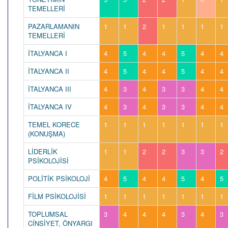
TEMELLERİ
PAZARLAMANIN
1
1
2
1
1
1
1
TEMELLERİ
İTALYANCA I
4
5
4
4
5
4
4
İTALYANCA II
4
5
4
4
5
4
4
İTALYANCA III
4
3
4
3
3
4
4
İTALYANCA IV
4
3
4
3
3
4
4
TEMEL KORECE
1
1
1
1
1
1
1
(KONUŞMA)
LİDERLİK
1
1
2
2
3
3
2
PSİKOLOJİSİ
POLİTİK PSİKOLOJİ
4
5
4
4
5
4
5
FİLM PSİKOLOJİSİ
1
1
1
1
1
1
1
TOPLUMSAL
3
4
4
4
3
4
3
CİNSİYET, ÖNYARGI