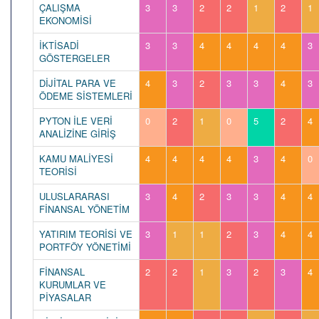
ÇALIŞMA
3
3
2
2
1
2
1
EKONOMİSİ
İKTİSADİ
3
3
4
4
4
4
3
GÖSTERGELER
DİJİTAL PARA VE
4
3
2
3
3
4
3
ÖDEME SİSTEMLERİ
PYTON İLE VERİ
0
2
1
0
5
2
4
ANALİZİNE GİRİŞ
KAMU MALİYESİ
4
4
4
4
3
4
0
TEORİSİ
ULUSLARARASI
3
4
2
3
3
4
4
FİNANSAL YÖNETİM
YATIRIM TEORİSİ VE
3
1
1
2
3
4
4
PORTFÖY YÖNETİMİ
FİNANSAL
2
2
1
3
2
3
4
KURUMLAR VE
PİYASALAR