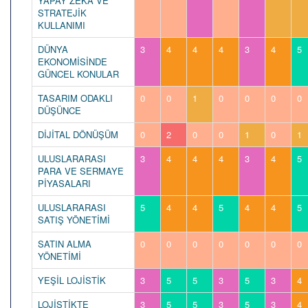
YAPAY ZEKA VE
STRATEJİK
KULLANIMI
DÜNYA
3
4
4
4
3
4
5
EKONOMİSİNDE
GÜNCEL KONULAR
TASARIM ODAKLI
0
0
1
0
0
0
0
DÜŞÜNCE
DİJİTAL DÖNÜŞÜM
0
2
0
0
1
0
1
ULUSLARARASI
3
4
4
4
3
4
5
PARA VE SERMAYE
PİYASALARI
ULUSLARARASI
5
4
4
5
4
4
5
SATIŞ YÖNETİMİ
SATIN ALMA
0
0
0
0
0
0
0
YÖNETİMİ
YEŞİL LOJİSTİK
3
5
5
3
5
3
4
LOJİSTİKTE
3
5
5
3
5
3
4