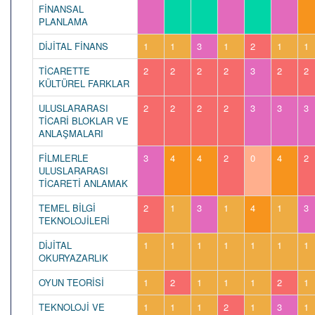
FİNANSAL
PLANLAMA
DİJİTAL FİNANS
1
1
3
1
2
1
1
TİCARETTE
2
2
2
2
3
2
2
KÜLTÜREL FARKLAR
ULUSLARARASI
2
2
2
2
3
3
3
TİCARİ BLOKLAR VE
ANLAŞMALARI
FİLMLERLE
3
4
4
2
0
4
2
ULUSLARARASI
TİCARETİ ANLAMAK
TEMEL BİLGİ
2
1
3
1
4
1
3
TEKNOLOJİLERİ
DİJİTAL
1
1
1
1
1
1
1
OKURYAZARLIK
OYUN TEORİSİ
1
2
1
1
1
2
1
TEKNOLOJİ VE
1
1
1
2
1
3
1