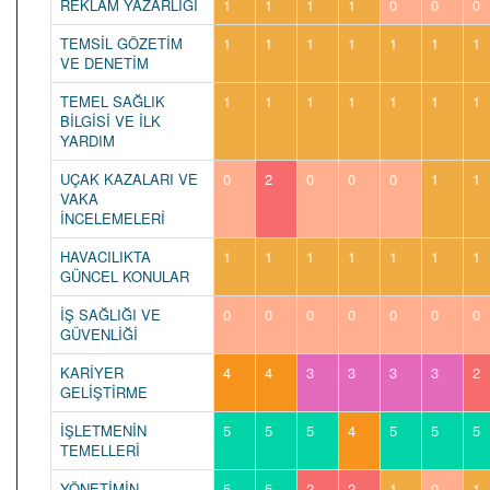
REKLAM YAZARLIĞI
1
1
1
1
0
0
0
TEMSİL GÖZETİM
1
1
1
1
1
1
1
VE DENETİM
TEMEL SAĞLIK
1
1
1
1
1
1
1
BİLGİSİ VE İLK
YARDIM
UÇAK KAZALARI VE
0
2
0
0
0
1
1
VAKA
İNCELEMELERİ
HAVACILIKTA
1
1
1
1
1
1
1
GÜNCEL KONULAR
İŞ SAĞLIĞI VE
0
0
0
0
0
0
0
GÜVENLİĞİ
KARİYER
4
4
3
3
3
3
2
GELİŞTİRME
İŞLETMENİN
5
5
5
4
5
5
5
TEMELLERİ
YÖNETİMİN
5
5
2
2
1
0
1