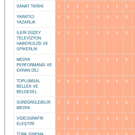
SANAT TARİHİ
0
0
0
0
0
0
0
0
YARATICI
0
0
0
0
0
0
0
0
YAZARLIK
İLERİ DÜZEY
0
0
0
0
0
0
0
0
TELEVİZYON
HABERCİLİĞİ VE
SPİKERLİK
MEDYA
0
0
0
0
0
0
0
0
PERFORMANSI VE
EKRAN DİLİ
TOPLUMSAL
0
0
0
0
0
0
0
0
BELLEK VE
BELGESEL
SÜRDÜRÜLEBİLİR
0
0
0
0
0
0
0
0
MEDYA
VİDEOGRAFİK
0
0
0
0
0
0
0
0
ELEŞTİRİ
TÜRK SİNEMA
0
0
0
0
0
0
0
0