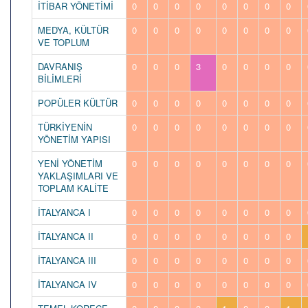
İTİBAR YÖNETİMİ
0
0
0
0
0
0
0
0
MEDYA, KÜLTÜR
0
0
0
0
0
0
0
0
VE TOPLUM
DAVRANIŞ
0
0
0
3
0
0
0
0
BİLİMLERİ
POPÜLER KÜLTÜR
0
0
0
0
0
0
0
0
TÜRKİYENİN
0
0
0
0
0
0
0
0
YÖNETİM YAPISI
YENİ YÖNETİM
0
0
0
0
0
0
0
0
YAKLAŞIMLARI VE
TOPLAM KALİTE
İTALYANCA I
0
0
0
0
0
0
0
0
İTALYANCA II
0
0
0
0
0
0
0
0
İTALYANCA III
0
0
0
0
0
0
0
0
İTALYANCA IV
0
0
0
0
0
0
0
0