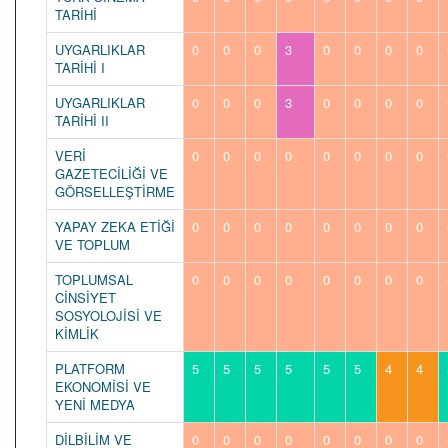
TARİHİ
UYGARLIKLAR
0
0
0
3
0
0
0
0
TARİHİ I
UYGARLIKLAR
0
0
0
3
0
0
0
0
TARİHİ II
VERİ
0
0
0
0
0
0
0
0
GAZETECİLİĞİ VE
GÖRSELLEŞTİRME
YAPAY ZEKA ETİĞİ
0
0
0
0
0
0
0
0
VE TOPLUM
TOPLUMSAL
0
0
0
0
0
0
0
0
CİNSİYET
SOSYOLOJİSİ VE
KİMLİK
PLATFORM
5
5
5
5
5
5
4
4
EKONOMİSİ VE
YENİ MEDYA
DİLBİLİM VE
0
0
0
0
0
0
0
0