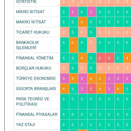
İSTATİSTİK
0
0
0
0
0
0
0
0
MİKRO İKTİSAT
5
3
5
3
5
5
5
5
MAKRO İKTİSAT
5
5
4
5
5
5
5
5
TİCARET HUKUKU
0
5
0
5
0
0
0
0
BANKACILIK
5
4
5
0
5
5
5
5
İŞLEMLERİ
FİNANSAL YÖNETİM
5
5
4
5
2
2
5
4
BORÇLAR HUKUKU
0
5
0
5
0
0
0
0
TÜRKİYE EKONOMİSİ
3
4
3
4
4
3
3
3
SİGORTA BRANŞLARI
4
5
3
2
4
3
4
5
PARA TEORİSİ VE
5
5
5
5
5
5
5
5
POLİTİKASI
FİNANSAL PİYASALAR
5
5
5
5
5
5
5
5
YAZ STAJI
5
5
5
5
5
5
5
5