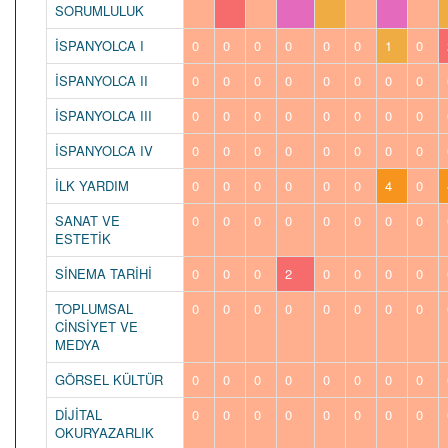
SORUMLULUK
İSPANYOLCA I
0
0
0
0
0
0
1
0
İSPANYOLCA II
0
0
0
0
0
0
0
0
İSPANYOLCA III
0
0
0
0
0
0
0
0
İSPANYOLCA IV
0
0
0
0
0
0
0
0
İLK YARDIM
0
0
0
0
0
0
4
0
SANAT VE
0
0
0
0
0
0
0
0
ESTETİK
SİNEMA TARİHİ
0
0
0
2
0
0
0
0
TOPLUMSAL
0
0
0
0
0
0
0
0
CİNSİYET VE
MEDYA
GÖRSEL KÜLTÜR
0
0
0
0
0
0
0
0
DİJİTAL
0
0
0
0
0
0
0
0
OKURYAZARLIK