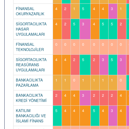
FİNANSAL
4
2
1
5
4
4
3
1
OKURYAZARLIK
SİGORTACILIKTA
4
2
5
3
4
5
5
2
HASAR
UYGULAMALARI
FİNANSAL
0
0
0
0
0
0
0
0
TEKNOLOJİLER
SİGORTACILIKTA
4
4
2
5
2
3
5
3
REASÜRANS
UYGULAMALARI
BANKACILIKTA
1
1
0
1
1
1
1
0
PAZARLAMA
BANKACILIKTA
2
4
4
3
2
2
2
4
KREDİ YÖNETİMİ
KATILIM
5
4
4
4
5
4
3
4
BANKACILIĞI VE
İSLAMİ FİNANS