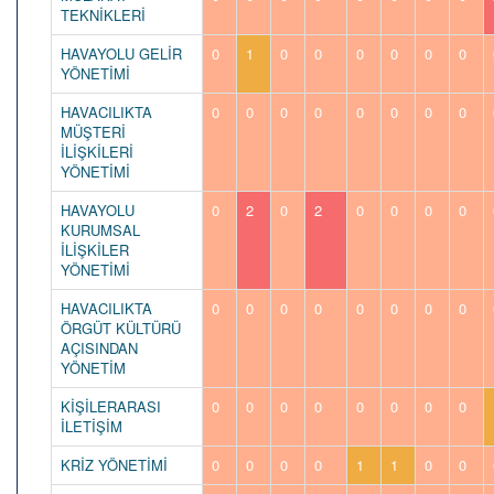
TEKNİKLERİ
HAVAYOLU GELİR
0
1
0
0
0
0
0
0
YÖNETİMİ
HAVACILIKTA
0
0
0
0
0
0
0
0
MÜŞTERİ
İLİŞKİLERİ
YÖNETİMİ
HAVAYOLU
0
2
0
2
0
0
0
0
KURUMSAL
İLİŞKİLER
YÖNETİMİ
HAVACILIKTA
0
0
0
0
0
0
0
0
ÖRGÜT KÜLTÜRÜ
AÇISINDAN
YÖNETİM
KİŞİLERARASI
0
0
0
0
0
0
0
0
İLETİŞİM
KRİZ YÖNETİMİ
0
0
0
0
1
1
0
0