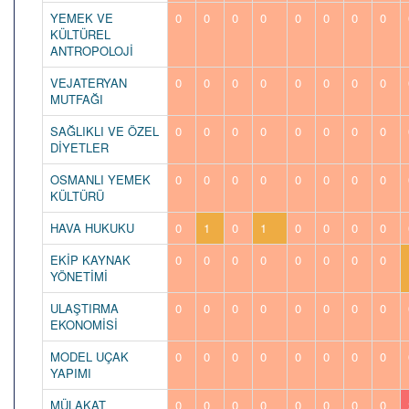
YEMEK VE
0
0
0
0
0
0
0
0
KÜLTÜREL
ANTROPOLOJİ
VEJATERYAN
0
0
0
0
0
0
0
0
MUTFAĞI
SAĞLIKLI VE ÖZEL
0
0
0
0
0
0
0
0
DİYETLER
OSMANLI YEMEK
0
0
0
0
0
0
0
0
KÜLTÜRÜ
HAVA HUKUKU
0
1
0
1
0
0
0
0
EKİP KAYNAK
0
0
0
0
0
0
0
0
YÖNETİMİ
ULAŞTIRMA
0
0
0
0
0
0
0
0
EKONOMİSİ
MODEL UÇAK
0
0
0
0
0
0
0
0
YAPIMI
MÜLAKAT
0
0
0
0
0
0
0
0