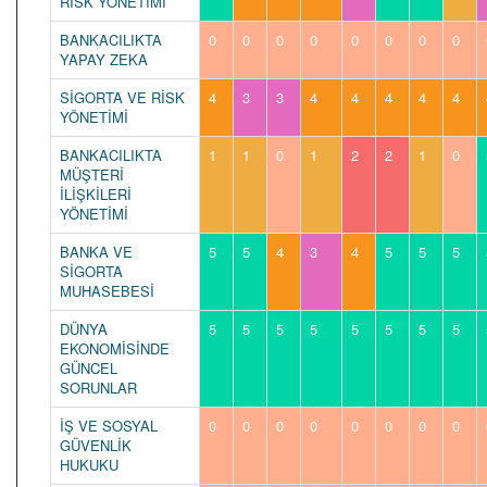
RİSK YÖNETİMİ
BANKACILIKTA
0
0
0
0
0
0
0
0
YAPAY ZEKA
SİGORTA VE RİSK
4
3
3
4
4
4
4
4
YÖNETİMİ
BANKACILIKTA
1
1
0
1
2
2
1
0
MÜŞTERİ
İLİŞKİLERİ
YÖNETİMİ
BANKA VE
5
5
4
3
4
5
5
5
SİGORTA
MUHASEBESİ
DÜNYA
5
5
5
5
5
5
5
5
EKONOMİSİNDE
GÜNCEL
SORUNLAR
İŞ VE SOSYAL
0
0
0
0
0
0
0
0
GÜVENLİK
HUKUKU