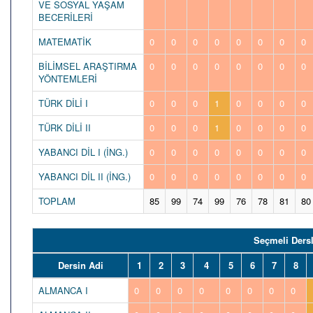
VE SOSYAL YAŞAM
BECERİLERİ
MATEMATİK
0
0
0
0
0
0
0
0
BİLİMSEL ARAŞTIRMA
0
0
0
0
0
0
0
0
YÖNTEMLERİ
TÜRK DİLİ I
0
0
0
1
0
0
0
0
TÜRK DİLİ II
0
0
0
1
0
0
0
0
YABANCI DİL I (İNG.)
0
0
0
0
0
0
0
0
YABANCI DİL II (İNG.)
0
0
0
0
0
0
0
0
TOPLAM
85
99
74
99
76
78
81
80
Seçmeli Dersl
Dersin Adi
1
2
3
4
5
6
7
8
ALMANCA I
0
0
0
0
0
0
0
0