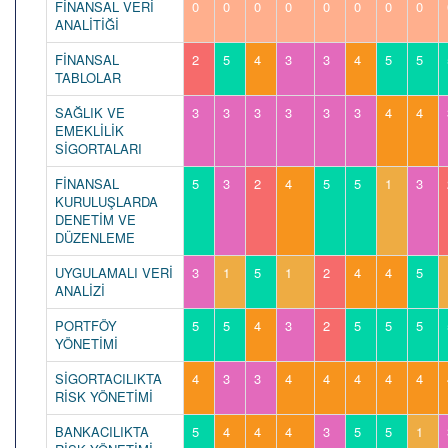
FİNANSAL VERİ
0
0
0
0
0
0
0
0
ANALİTİĞİ
FİNANSAL
2
5
4
3
3
4
5
5
TABLOLAR
SAĞLIK VE
3
3
3
3
3
3
4
4
EMEKLİLİK
SİGORTALARI
FİNANSAL
5
3
2
4
5
5
1
3
KURULUŞLARDA
DENETİM VE
DÜZENLEME
UYGULAMALI VERİ
3
1
5
1
2
4
4
5
ANALİZİ
PORTFÖY
5
5
4
3
2
5
5
5
YÖNETİMİ
SİGORTACILIKTA
4
3
3
4
4
4
4
4
RİSK YÖNETİMİ
BANKACILIKTA
5
4
4
4
3
5
5
1