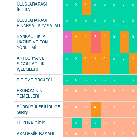
ULUSLARARASI
5
5
4
5
5
5
5
5
İKTİSAT
ULUSLARARASI
5
5
5
5
5
5
5
5
FİNANSAL PİYASALAR
BANKACILIKTA
3
4
4
2
4
5
4
5
HAZİNE VE FON
YÖNETİMİ
AKTÜERYA VE
5
5
4
4
4
5
5
4
SİGORTACILIK
İŞLEMLERİ
BİTİRME PROJESİ
5
5
5
5
5
5
5
5
EKONOMİNİN
0
0
0
0
0
0
0
0
TEMELLERİ
SÜRDÜRÜLEBİLİRLİĞE
0
0
0
4
0
0
0
0
GİRİŞ
HUKUKA GİRİŞ
0
5
0
5
0
0
0
0
AKADEMİK BAŞARI
0
0
0
0
0
0
0
0