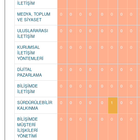
İLETİŞİM
MEDYA, TOPLUM
0
0
0
0
0
0
0
0
VE SİYASET
ULUSLARARASI
0
0
0
0
0
0
0
0
İLETİŞİM
KURUMSAL
0
0
0
0
0
0
0
0
İLETİŞİM
YÖNTEMLERİ
DİJİTAL
0
0
0
0
0
0
0
0
PAZARLAMA
BİLİŞİMDE
0
0
0
0
0
0
0
0
İLETİŞİM
SÜRDÜRÜLEBİLİR
0
0
0
0
0
1
0
0
KALKINMA
BİLİŞİMDE
0
0
0
0
0
0
0
0
MÜŞTERİ
İLİŞKİLERİ
YÖNETİMİ