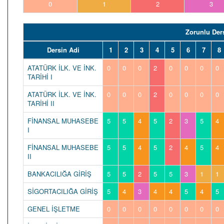
0
1
2
3
Zorunlu Der
Dersin Adi
1
2
3
4
5
6
7
8
ATATÜRK İLK. VE İNK.
0
0
0
2
0
0
0
0
TARİHİ I
ATATÜRK İLK. VE İNK.
0
0
0
2
0
0
0
0
TARİHİ II
FİNANSAL MUHASEBE
5
5
4
5
2
3
5
4
I
FİNANSAL MUHASEBE
5
5
4
5
2
4
5
4
II
BANKACILIĞA GİRİŞ
5
5
2
5
5
3
1
1
SİGORTACILIĞA GİRİŞ
5
4
3
4
4
5
4
5
GENEL İŞLETME
0
0
0
0
0
0
0
0