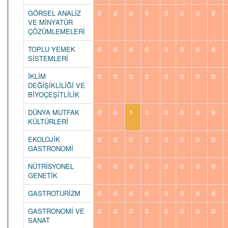
GÖRSEL ANALİZ
0
0
0
0
0
0
0
0
VE MİNYATÜR
ÇÖZÜMLEMELERİ
TOPLU YEMEK
0
0
0
0
0
0
0
0
SİSTEMLERİ
İKLİM
0
0
0
0
0
0
0
0
DEĞİŞİKLİLİĞİ VE
BİYOÇEŞİTLİLİK
DÜNYA MUTFAK
0
0
1
0
0
0
0
0
KÜLTÜRLERİ
EKOLOJİK
0
0
0
0
0
0
0
0
GASTRONOMİ
NÜTRİSYONEL
0
0
0
0
0
0
0
0
GENETİK
GASTROTURİZM
0
0
0
0
0
0
0
0
GASTRONOMİ VE
0
0
0
0
0
0
0
0
SANAT