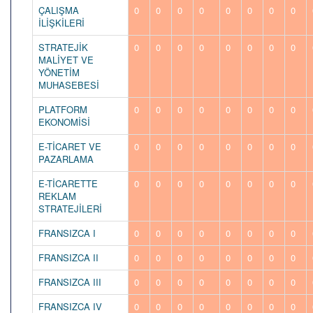
ÇALIŞMA
0
0
0
0
0
0
0
0
İLİŞKİLERİ
STRATEJİK
0
0
0
0
0
0
0
0
MALİYET VE
YÖNETİM
MUHASEBESİ
PLATFORM
0
0
0
0
0
0
0
0
EKONOMİSİ
E-TİCARET VE
0
0
0
0
0
0
0
0
PAZARLAMA
E-TİCARETTE
0
0
0
0
0
0
0
0
REKLAM
STRATEJİLERİ
FRANSIZCA I
0
0
0
0
0
0
0
0
FRANSIZCA II
0
0
0
0
0
0
0
0
FRANSIZCA III
0
0
0
0
0
0
0
0
FRANSIZCA IV
0
0
0
0
0
0
0
0