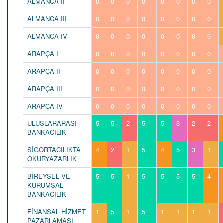
ALMANCA II
0
0
0
0
0
0
0
0
ALMANCA III
0
0
0
0
0
0
0
0
ALMANCA IV
0
0
0
0
0
0
0
0
ARAPÇA I
0
0
0
0
0
0
0
0
ARAPÇA II
0
0
0
0
0
0
0
0
ARAPÇA III
0
0
0
0
0
0
0
0
ARAPÇA IV
0
0
0
0
0
0
0
0
ULUSLARARASI
5
5
2
5
5
3
2
2
BANKACILIK
SİGORTACILIKTA
4
2
1
5
4
5
3
1
OKURYAZARLIK
BİREYSEL VE
5
5
1
5
5
5
5
4
KURUMSAL
BANKACILIK
FİNANSAL HİZMET
1
5
1
5
1
1
1
1
PAZARLAMASI