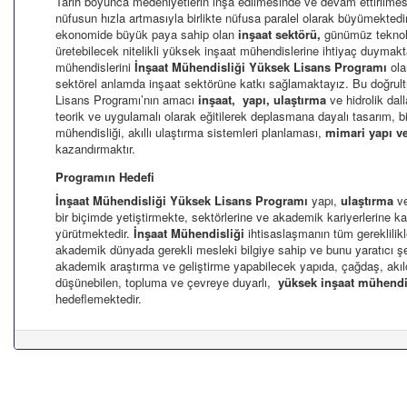
Tarih boyunca medeniyetlerin inşa edilmesinde ve devam ettirilmesi
nüfusun hızla artmasıyla birlikte nüfusa paralel olarak büyümekted
ekonomide büyük paya sahip olan
inşaat sektörü,
günümüz teknoloj
üretebilecek nitelikli yüksek inşaat mühendislerine ihtiyaç duymakt
mühendislerini
İnşaat Mühendisliği
Yüksek Lisans Programı
ola
sektörel anlamda inşaat sektörüne katkı sağlamaktayız. Bu doğrul
Lisans Programı’nın amacı
inşaat, yapı, ulaştırma
ve hidrolik dal
teorik ve uygulamalı olarak eğitilerek deplasmana dayalı tasarım, b
mühendisliği, akıllı ulaştırma sistemleri planlaması,
mimari yapı ve
kazandırmaktır.
Programın Hedefi
İnşaat Mühendisliği
Yüksek Lisans Programı
yapı,
ulaştırma
v
bir biçimde yetiştirmekte, sektörlerine ve akademik kariyerlerine k
yürütmektedir.
İnşaat Mühendisliği
ihtisaslaşmanın tüm gereklilik
akademik dünyada gerekli mesleki bilgiye sahip ve bunu yaratıcı ş
akademik araştırma ve geliştirme yapabilecek yapıda, çağdaş, akılcı,
düşünebilen, topluma ve çevreye duyarlı,
yüksek inşaat mühendi
hedeflemektedir.