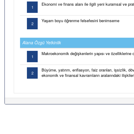
Ekonomi ve finans alanı ile ilgili yeni kuramsal ve pra
1
Yaşam boyu öğrenme felsefesini benimseme
2
Alana Özgü Yetkinlik
Makroekonomik değişkenlerin yapısı ve özelliklerine dair
1
Büyüme, yatırım, enflasyon, faiz oranları, işsizlik, döv
2
ekonomik ve finansal kavramların aralarındaki ilişkil