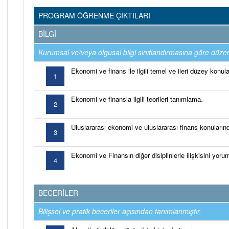
PROGRAM ÖĞRENME ÇIKTILARI
BİLGİ
Kurumsal ve/veya olgusal bilgi sınıflandırmasına göre düzen
Ekonomi ve finans ile ilgili temel ve ileri düzey konul
1
Ekonomi ve finansla ilgili teorileri tanımlama.
2
Uluslararası ekonomi ve uluslararası finans konularınd
3
Ekonomi ve Finansın diğer disiplinlerle ilişkisini yor
4
BECERİLER
Bilişsel ve pratik beceriler açısından tanımlanmıştır.