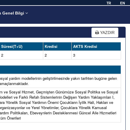
TR
EN
n Genel Bilgi
YAZDIR
Süresi(T+U)
Kredisi
AKTS Kredisi
2
2
3
sosyal yardım modellerinin geliştirilmesinde yakın tarihten bugüne gelen
ı amaçlanmaktadır.
rdım ve Sosyal Hizmet, Geçmişten Günümüze Sosyal Politika ve Sosyal
Modelleri ve Farklı Refah Sistemlerinin Değişen Yardım Yaklaşımları I,
ra Yönelik Sosyal Yardımın Önemi Çocukların İyilik Hali, Hakları ve
 organizasyonlar ve Yerel Yönetimler, Çocuklara Yönelik Kamusal
rdım Politikaları, Ebeveynlerin Desteklenmesi Güncel Aile Hizmetleri
züm Önerileri