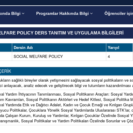
ında Bilgi
Programlar Hakkında Bilgi
Öğrenciler içi
LFARE POLICY DERS TANITIM VE UYGULAMA BİLGİLERİ
Dersin Adı
Yarıyıl
SOCIAL WELFARE POLICY
4
ÇERİK
kların sağlıklı bireyler olarak yetişmesini sağlayacak sosyal politikaların ve 
ci anlayacak, analiz edecek ve geliştirecek bilgi ve tutumların kazandırılmas
al Yardım İhtiyacının Tanımlanması, Sosyal Politikanın Araçları: Sosyal Ya
ım Kavramları, Sosyal Politikanın Aktörleri ve Hedef Kitlesi, Sosyal Politika 
al Yardımda Etik ve Dağıtıcı Adalet, Kadın ve Çocuk Emeği ve Kırılgan Grupla
yucu Politikalar, Çocuklara Yönelik Sosyal Yardımlarda Uluslararası STK’lar,
da Çalışan Kurum, Kuruluş ve Yardımlar, Kırılgan Çocuklar Özelinde Sosyal Ya
anışmanlık, Sosyal Politikalar ve Yardım Politikaları Özelinde Sorunlar ve Çö