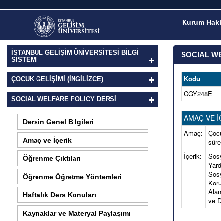
Kurum Hakk
İSTANBUL GELİŞİM ÜNİVERSİTESİ BİLGİ
SOCIAL WE
SİSTEMİ
Kodu
ÇOCUK GELIŞIMI (İNGILIZCE)
CGY248E
SOCIAL WELFARE POLICY DERSI
AMAÇ VE İ
Dersin Genel Bilgileri
Amaç:
Çocu
Amaç ve İçerik
süre
İçerik:
Sosy
Öğrenme Çıktıları
Yard
Sosy
Öğrenme Öğretme Yöntemleri
Koru
Alan
Haftalık Ders Konuları
ve D
Kaynaklar ve Materyal Paylaşımı