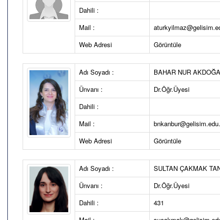
Dahili :
Mail :
aturkyilmaz@gelisim.ed
Web Adresi
Görüntüle
Adı Soyadı :
BAHAR NUR AKDOĞ
Ünvanı :
Dr.Öğr.Üyesi
Dahili :
Mail :
bnkanbur@gelisim.edu.
Web Adresi
Görüntüle
Adı Soyadı :
SULTAN ÇAKMAK TA
Ünvanı :
Dr.Öğr.Üyesi
Dahili :
431
Mail :
sucakmak@gelisim.edu