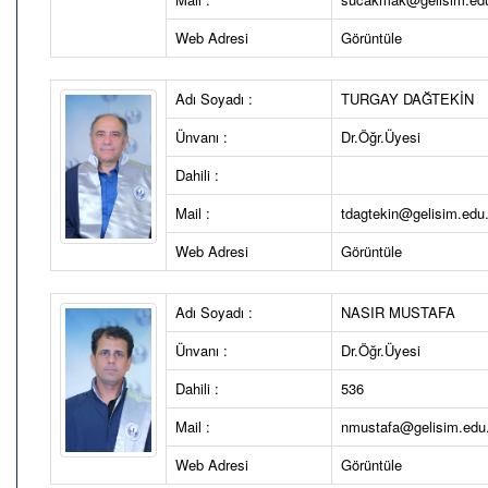
Web Adresi
Görüntüle
Adı Soyadı :
TURGAY DAĞTEKİN
Ünvanı :
Dr.Öğr.Üyesi
Dahili :
Mail :
tdagtekin@gelisim.edu.
Web Adresi
Görüntüle
Adı Soyadı :
NASIR MUSTAFA
Ünvanı :
Dr.Öğr.Üyesi
Dahili :
536
Mail :
nmustafa@gelisim.edu.
Web Adresi
Görüntüle