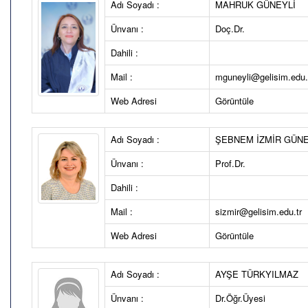
Adı Soyadı :
MAHRUK GÜNEYLİ
Ünvanı :
Doç.Dr.
Dahili :
Mail :
mguneyli@gelisim.edu.
Web Adresi
Görüntüle
Adı Soyadı :
ŞEBNEM İZMİR GÜN
Ünvanı :
Prof.Dr.
Dahili :
Mail :
sizmir@gelisim.edu.tr
Web Adresi
Görüntüle
Adı Soyadı :
AYŞE TÜRKYILMAZ
Ünvanı :
Dr.Öğr.Üyesi