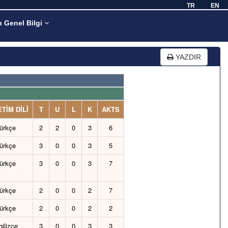
TR
EN
n Genel Bilgi
YAZDIR
TİM DİLİ
T
U
L
K
AKTS
ürkçe
2
2
0
3
6
ürkçe
3
0
0
3
5
ürkçe
3
0
0
3
7
ürkçe
2
0
0
2
7
ürkçe
2
0
0
2
2
gilizce
3
0
0
3
3