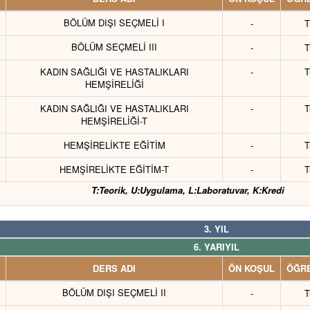
BÖLÜM DIŞI SEÇMELİ I
-
T
BÖLÜM SEÇMELİ III
-
T
KADIN SAĞLIĞI VE HASTALIKLARI
-
T
HEMŞİRELİĞİ
KADIN SAĞLIĞI VE HASTALIKLARI
-
T
HEMŞİRELİĞİ-T
HEMŞİRELİKTE EĞİTİM
-
T
HEMŞİRELİKTE EĞİTİM-T
-
T
T:Teorik, U:Uygulama, L:Laboratuvar, K:Kredi
3. YIL
6. YARIYIL
DERS ADI
ÖN KOŞUL
ÖĞRE
BÖLÜM DIŞI SEÇMELİ II
-
T