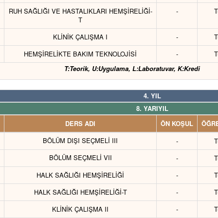
RUH SAĞLIĞI VE HASTALIKLARI HEMŞİRELİĞİ-
-
T
T
KLİNİK ÇALIŞMA I
-
T
HEMŞİRELİKTE BAKIM TEKNOLOJİSİ
-
T
T:Teorik, U:Uygulama, L:Laboratuvar, K:Kredi
4. YIL
8. YARIYIL
DERS ADI
ÖN KOŞUL
ÖĞRE
BÖLÜM DIŞI SEÇMELİ III
-
T
BÖLÜM SEÇMELİ VII
-
T
HALK SAĞLIĞI HEMŞİRELİĞİ
-
T
HALK SAĞLIĞI HEMŞİRELİĞİ-T
-
T
KLİNİK ÇALIŞMA II
-
T