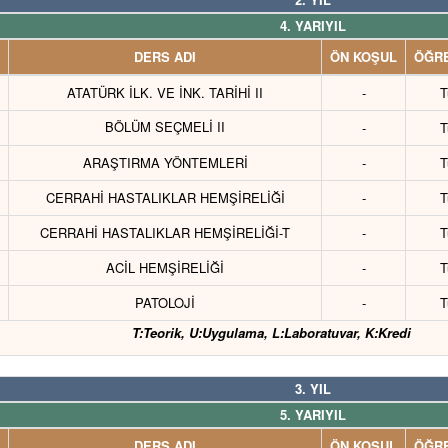
4. YARIYIL
DERS ADI
ÖN KOŞUL
ÖĞRE
ATATÜRK İLK. VE İNK. TARİHİ II
-
T
BÖLÜM SEÇMELİ II
-
T
ARAŞTIRMA YÖNTEMLERİ
-
T
CERRAHİ HASTALIKLAR HEMŞİRELİĞİ
-
T
CERRAHİ HASTALIKLAR HEMŞİRELİĞİ-T
-
T
ACİL HEMŞİRELİĞİ
-
T
PATOLOJİ
-
T
T:Teorik, U:Uygulama, L:Laboratuvar, K:Kredi
3. YIL
5. YARIYIL
DERS ADI
ÖN KOŞUL
ÖĞRE