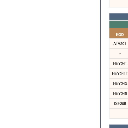
KOD
ATA201
-
HEY241
HEY241T
HEY243
HEY245
ISF205