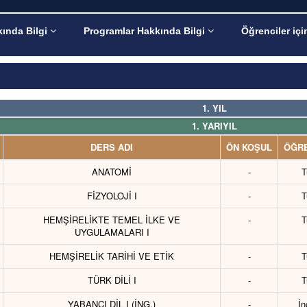
ında Bilgi
Programlar Hakkında Bilgi
Öğrenciler içi
1. YIL
1. YARIYIL
DERS ADI
ÖN KOŞUL
ÖĞRE
ANATOMİ
-
T
FİZYOLOJİ I
-
T
HEMŞİRELİKTE TEMEL İLKE VE
-
T
UYGULAMALARI I
HEMŞİRELİK TARİHİ VE ETİK
-
T
TÜRK DİLİ I
-
T
YABANCI DİL I (İNG.)
-
İn