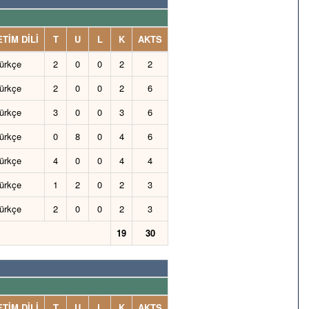
TİM DİLİ
T
U
L
K
AKTS
ürkçe
2
0
0
2
2
ürkçe
2
0
0
2
6
ürkçe
3
0
0
3
6
ürkçe
0
8
0
4
6
ürkçe
4
0
0
4
4
ürkçe
1
2
0
2
3
ürkçe
2
0
0
2
3
19
30
TİM DİLİ
T
U
L
K
AKTS