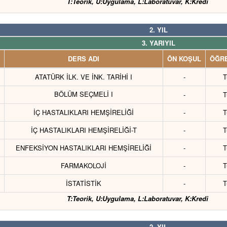
T:Teorik, U:Uygulama, L:Laboratuvar, K:Kredi
2. YIL
3. YARIYIL
DERS ADI
ÖN KOŞUL
ÖĞRE
ATATÜRK İLK. VE İNK. TARİHİ I
-
T
BÖLÜM SEÇMELİ I
-
T
İÇ HASTALIKLARI HEMŞİRELİĞİ
-
T
İÇ HASTALIKLARI HEMŞİRELİĞİ-T
-
T
ENFEKSİYON HASTALIKLARI HEMŞİRELİĞİ
-
T
FARMAKOLOJİ
-
T
İSTATİSTİK
-
T
T:Teorik, U:Uygulama, L:Laboratuvar, K:Kredi
2. YIL