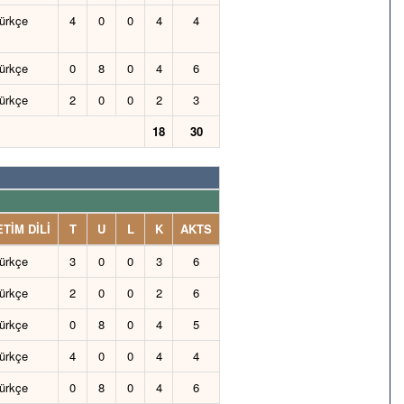
ürkçe
4
0
0
4
4
ürkçe
0
8
0
4
6
ürkçe
2
0
0
2
3
18
30
TİM DİLİ
T
U
L
K
AKTS
ürkçe
3
0
0
3
6
ürkçe
2
0
0
2
6
ürkçe
0
8
0
4
5
ürkçe
4
0
0
4
4
ürkçe
0
8
0
4
6