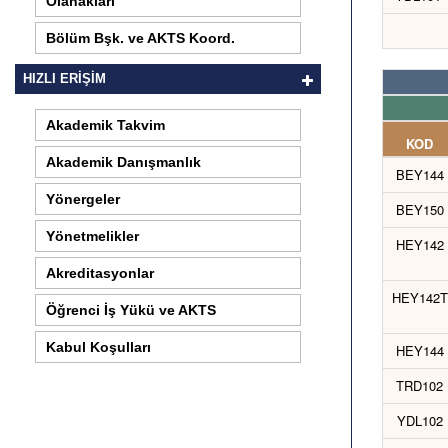
Olanakları
Bölüm Bşk. ve AKTS Koord.
HIZLI ERİŞİM
Akademik Takvim
KOD
Akademik Danışmanlık
BEY144
Yönergeler
BEY150
Yönetmelikler
HEY142
Akreditasyonlar
HEY142T
Öğrenci İş Yükü ve AKTS
Kabul Koşulları
HEY144
TRD102
YDL102