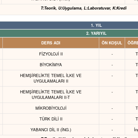
T:Teorik, U:Uygulama, L:Laboratuvar, K:Kredi
1. YIL
2. YARIYIL
DERS ADI
ÖN KOŞUL
ÖĞRE
FİZYOLOJİ II
-
T
BİYOKİMYA
-
T
HEMŞİRELİKTE TEMEL İLKE VE
-
T
UYGULAMALARI II
HEMŞİRELİKTE TEMEL İLKE VE
-
T
UYGULAMALARI II-T
MİKROBİYOLOJİ
-
T
TÜRK DİLİ II
-
T
YABANCI DİL II (İNG.)
-
İn