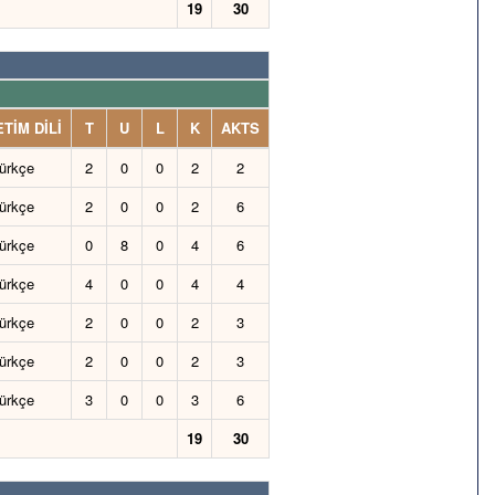
19
30
TİM DİLİ
T
U
L
K
AKTS
ürkçe
2
0
0
2
2
ürkçe
2
0
0
2
6
ürkçe
0
8
0
4
6
ürkçe
4
0
0
4
4
ürkçe
2
0
0
2
3
ürkçe
2
0
0
2
3
ürkçe
3
0
0
3
6
19
30