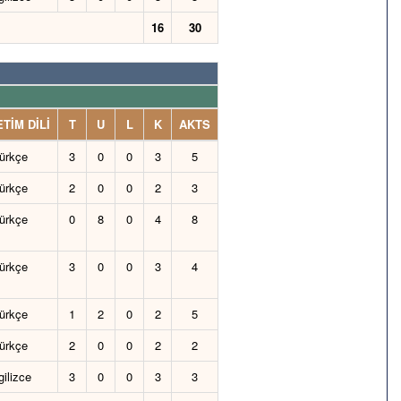
16
30
TİM DİLİ
T
U
L
K
AKTS
ürkçe
3
0
0
3
5
ürkçe
2
0
0
2
3
ürkçe
0
8
0
4
8
ürkçe
3
0
0
3
4
ürkçe
1
2
0
2
5
ürkçe
2
0
0
2
2
gilizce
3
0
0
3
3