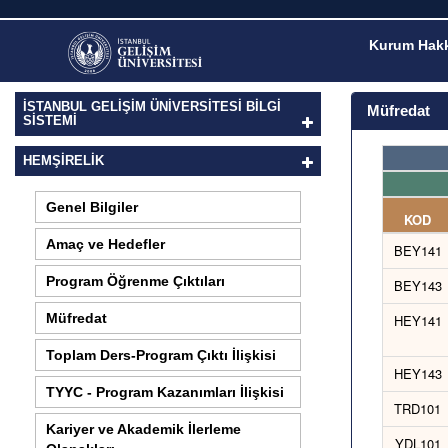
Kurum Hakk
İSTANBUL GELİŞİM ÜNİVERSİTESİ BİLGİ
Müfredat
SİSTEMİ
HEMŞIRELIK
Genel Bilgiler
KOD
Amaç ve Hedefler
BEY141
Program Öğrenme Çıktıları
BEY143
Müfredat
HEY141
Toplam Ders-Program Çıktı İlişkisi
HEY143
TYYC - Program Kazanımları İlişkisi
TRD101
Kariyer ve Akademik İlerleme
YDL101