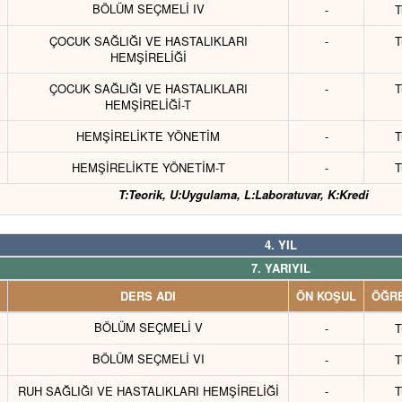
BÖLÜM SEÇMELİ IV
-
T
ÇOCUK SAĞLIĞI VE HASTALIKLARI
-
T
HEMŞİRELİĞİ
ÇOCUK SAĞLIĞI VE HASTALIKLARI
-
T
HEMŞİRELİĞİ-T
HEMŞİRELİKTE YÖNETİM
-
T
HEMŞİRELİKTE YÖNETİM-T
-
T
T:Teorik, U:Uygulama, L:Laboratuvar, K:Kredi
4. YIL
7. YARIYIL
DERS ADI
ÖN KOŞUL
ÖĞRE
BÖLÜM SEÇMELİ V
-
T
BÖLÜM SEÇMELİ VI
-
T
RUH SAĞLIĞI VE HASTALIKLARI HEMŞİRELİĞİ
-
T