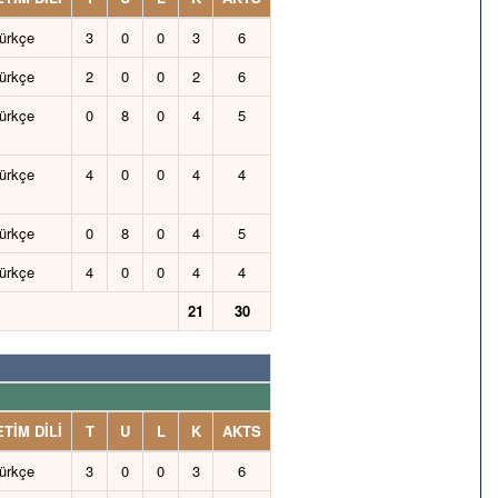
ürkçe
3
0
0
3
6
ürkçe
2
0
0
2
6
ürkçe
0
8
0
4
5
ürkçe
4
0
0
4
4
ürkçe
0
8
0
4
5
ürkçe
4
0
0
4
4
21
30
TİM DİLİ
T
U
L
K
AKTS
ürkçe
3
0
0
3
6