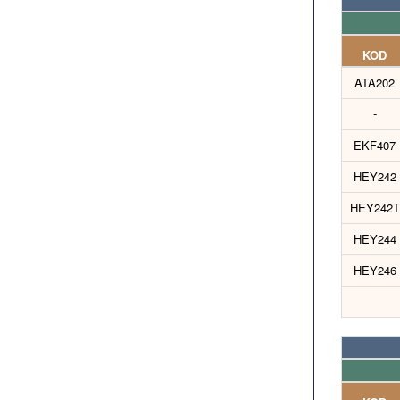
KOD
ATA202
-
EKF407
HEY242
HEY242T
HEY244
HEY246