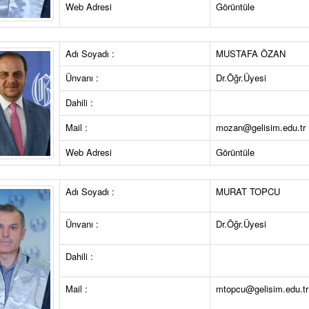
Web Adresi
Görüntüle
Adı Soyadı :
MUSTAFA ÖZAN
Ünvanı :
Dr.Öğr.Üyesi
Dahili :
Mail :
mozan@gelisim.edu.tr
Web Adresi
Görüntüle
Adı Soyadı :
MURAT TOPCU
Ünvanı :
Dr.Öğr.Üyesi
Dahili :
Mail :
mtopcu@gelisim.edu.tr