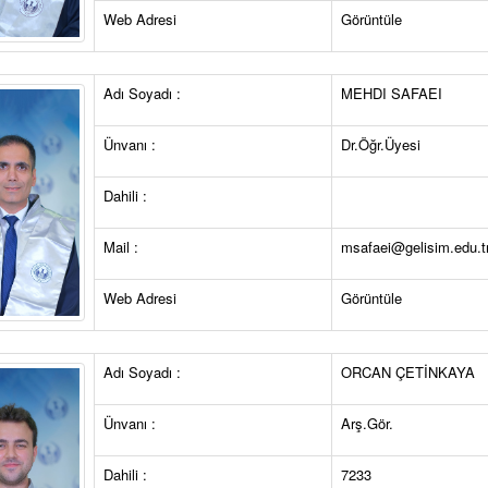
Web Adresi
Görüntüle
Adı Soyadı :
MEHDI SAFAEI
Ünvanı :
Dr.Öğr.Üyesi
Dahili :
Mail :
msafaei@gelisim.edu.t
Web Adresi
Görüntüle
Adı Soyadı :
ORCAN ÇETİNKAYA
Ünvanı :
Arş.Gör.
Dahili :
7233