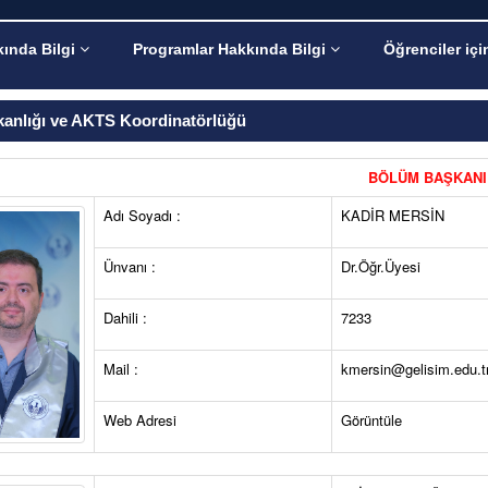
ında Bilgi
Programlar Hakkında Bilgi
Öğrenciler içi
anlığı ve AKTS Koordinatörlüğü
BÖLÜM BAŞKANI
Adı Soyadı :
KADİR MERSİN
Ünvanı :
Dr.Öğr.Üyesi
Dahili :
7233
Mail :
kmersin@gelisim.edu.t
Web Adresi
Görüntüle