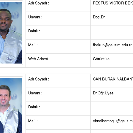
Adı Soyadı :
FESTUS VICTOR BE
Ünvanı :
Doç.Dr.
Dahili :
Mail :
fbekun@gelisim.edu.tr
Web Adresi
Görüntüle
Adı Soyadı :
CAN BURAK NALBAN
Ünvanı :
Dr.Öğr.Üyesi
Dahili :
Mail :
cbnalbantoglu@gelisim.