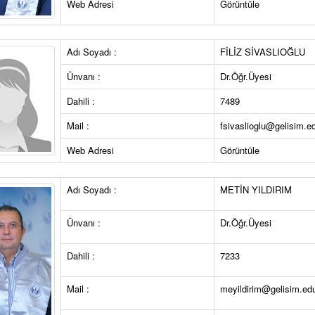
Web Adresi
Görüntüle
Adı Soyadı :
FİLİZ SİVASLIOĞLU
Ünvanı :
Dr.Öğr.Üyesi
Dahili :
7489
Mail :
fsivaslioglu@gelisim.ed
Web Adresi
Görüntüle
Adı Soyadı :
METİN YILDIRIM
Ünvanı :
Dr.Öğr.Üyesi
Dahili :
7233
Mail :
meyildirim@gelisim.edu