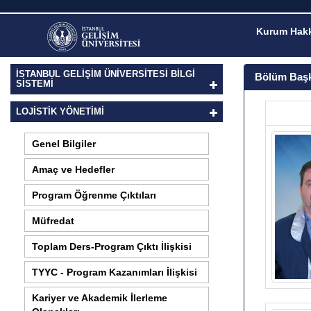
Kurum Hakk
İSTANBUL GELİŞİM ÜNİVERSİTESİ BİLGİ
Bölüm Başk
SİSTEMİ
LOJISTIK YÖNETIMI
Genel Bilgiler
Amaç ve Hedefler
Program Öğrenme Çıktıları
Müfredat
Toplam Ders-Program Çıktı İlişkisi
TYYC - Program Kazanımları İlişkisi
Kariyer ve Akademik İlerleme