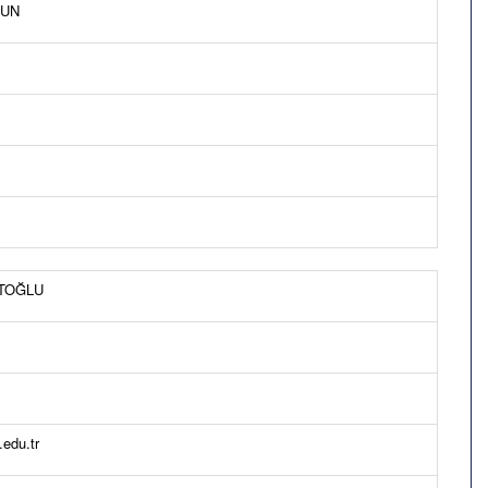
KUN
TOĞLU
edu.tr