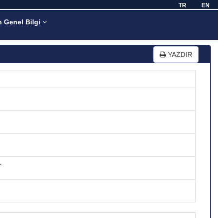
TR
EN
n Genel Bilgi
YAZDIR
r