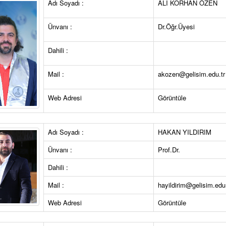
Adı Soyadı :
ALİ KORHAN ÖZEN
Ünvanı :
Dr.Öğr.Üyesi
Dahili :
Mail :
akozen@gelisim.edu.tr
Web Adresi
Görüntüle
Adı Soyadı :
HAKAN YILDIRIM
Ünvanı :
Prof.Dr.
Dahili :
Mail :
hayildirim@gelisim.edu.
Web Adresi
Görüntüle