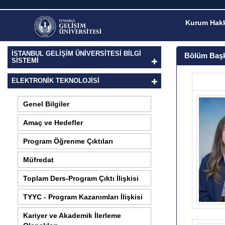
Kurum Hakk
İSTANBUL GELİŞİM ÜNİVERSİTESİ BİLGİ
Bölüm Başk
SİSTEMİ
ELEKTRONIK TEKNOLOJISI
Genel Bilgiler
Amaç ve Hedefler
Program Öğrenme Çıktıları
Müfredat
Toplam Ders-Program Çıktı İlişkisi
TYYC - Program Kazanımları İlişkisi
Kariyer ve Akademik İlerleme