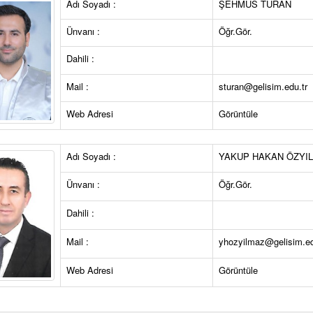
Adı Soyadı :
ŞEHMUS TURAN
Ünvanı :
Öğr.Gör.
Dahili :
Mail :
sturan@gelisim.edu.tr
Web Adresi
Görüntüle
Adı Soyadı :
YAKUP HAKAN ÖZYI
Ünvanı :
Öğr.Gör.
Dahili :
Mail :
yhozyilmaz@gelisim.ed
Web Adresi
Görüntüle