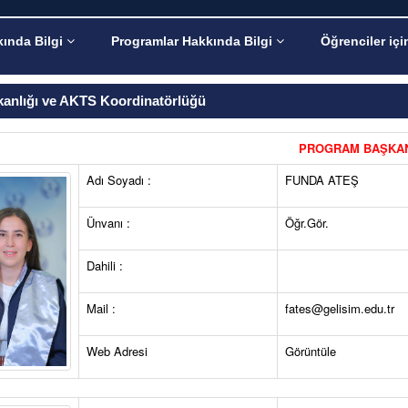
ında Bilgi
Programlar Hakkında Bilgi
Öğrenciler içi
anlığı ve AKTS Koordinatörlüğü
PROGRAM BAŞKAN
Adı Soyadı :
FUNDA ATEŞ
Ünvanı :
Öğr.Gör.
Dahili :
Mail :
fates@gelisim.edu.tr
Web Adresi
Görüntüle