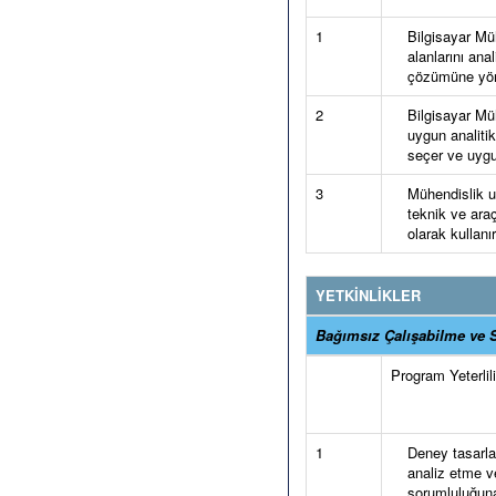
1
Bilgisayar Mü
alanlarını ana
çözümüne yöne
2
Bilgisayar Mü
uygun analiti
seçer ve uygu
3
Mühendislik u
teknik ve araç
olarak kullanır
YETKİNLİKLER
Bağımsız Çalışabilme ve S
Program Yeterlilik
1
Deney tasarla
analiz etme v
sorumluluğuna