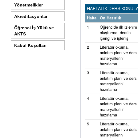
Yönetmelikler
HAFTALIK DERS KONULA
Akreditasyonlar
Hafta
Ön Hazırlık
1
Öğrencide ilk izlenim
Öğrenci İş Yükü ve
oluşturma, dersin
AKTS
içeriği ve işleniş
Kabul Koşulları
2
Literatür okuma,
anlatım planı ve ders
materyallerini
hazırlama
3
Literatür okuma,
anlatım planı ve ders
materyallerini
hazırlama
4
Literatür okuma,
anlatım planı ve ders
materyallerini
hazırlama
5
Literatür okuma,
anlatım planı ve ders
materyallerini