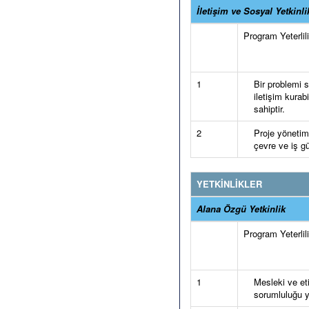
İletişim ve Sosyal Yetkinli
Program Yeterlilik
1
Bir problemi s
iletişim kurabi
sahiptir.
2
Proje yönetimi
çevre ve iş gü
YETKİNLİKLER
Alana Özgü Yetkinlik
Program Yeterlilik
1
Mesleki ve et
sorumluluğu y