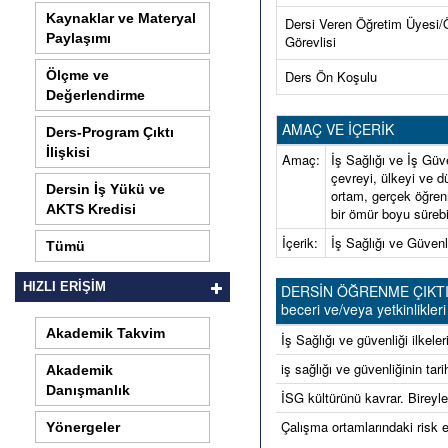
Kaynaklar ve Materyal
Dersi Veren Öğretim Üyesi/
Paylaşımı
Görevlisi
Ölçme ve
Ders Ön Koşulu
Değerlendirme
AMAÇ VE İÇERİK
Ders-Program Çıktı
İlişkisi
Amaç:
İş Sağlığı ve İş Güve
çevreyi, ülkeyi ve dü
Dersin İş Yükü ve
ortam, gerçek öğren
AKTS Kredisi
bir ömür boyu sürebil
İçerik:
İş Sağlığı ve Güvenl
Tümü
HIZLI ERİŞİM
DERSİN ÖĞRENME ÇIKTILARI 
beceri ve/veya yetkinlikleri 
Akademik Takvim
İş Sağlığı ve güvenliği ilkeler
iş sağlığı ve güvenliğinin tari
Akademik
Danışmanlık
İSG kültürünü kavrar. Bireyler
Çalışma ortamlarındaki risk e
Yönergeler