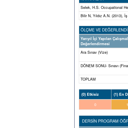
Selek, H.S. Occupational Hea
Bilir N, Yıldız A.N. (2013), İ
ÖLÇME VE DEĞERLEND
Yarıyıl İçi Yapılan Çalışma
Değerlendirmesi
Ara Sınav (Vize)
DÖNEM SONU- Sınavı (Fina
TOPLAM
(0) Etkisiz
(1) En 
0
DERSİN PROGRAM ÖĞRE