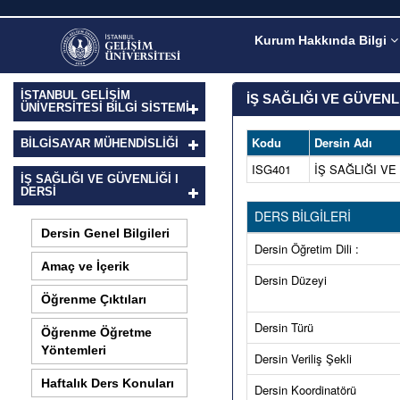
Kurum Hakkında Bilgi
İSTANBUL GELİŞİM
İŞ SAĞLIĞI VE GÜVENL
ÜNİVERSİTESİ BİLGİ SİSTEMİ
Kodu
Dersin Adı
BILGISAYAR MÜHENDISLIĞI
ISG401
İŞ SAĞLIĞI VE
İŞ SAĞLIĞI VE GÜVENLİĞİ I
DERSI
DERS BİLGİLERİ
Dersin Genel Bilgileri
Dersin Öğretim Dili :
Amaç ve İçerik
Dersin Düzeyi
Öğrenme Çıktıları
Dersin Türü
Öğrenme Öğretme
Yöntemleri
Dersin Veriliş Şekli
Haftalık Ders Konuları
Dersin Koordinatörü