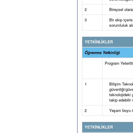
2
Bireysel olara
3
Bir ekip içeri
sorumluluk alı
YETKİNLİKLER
Öğrenme Yetkinliği
Program Yeterlilik
1
Bilişim Teknol
güvenliği/güve
teknolojideki g
takip edebilir 
2
Yaşam boyu öğr
YETKİNLİKLER