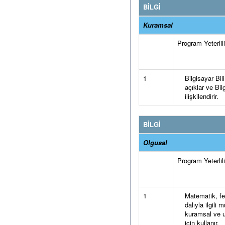
BİLGİ
Kuramsal
Program Yeterlilik
1
Bilgisayar Bil
açıklar ve Bilg
ilişkilendirir.
BİLGİ
Olgusal
Program Yeterlilik
1
Matematik, fen 
dalıyla ilgili
kuramsal ve u
için kullanır.