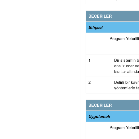
BECERİLER
Bilişsel
Program Yeterlilik
1
Bir sistemin b
analiz eder v
kısıtlar altınd
2
Belirli bir k
yöntemlerle ta
BECERİLER
Uygulamalı
Program Yeterlilik