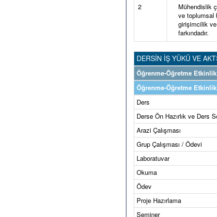
2
Mühendislik ç
ve toplumsal b
girişimcilik v
farkındadır.
DERSİN İŞ YÜKÜ VE AKT
Öğrenme-Öğretme Etkinlikl
Öğrenme-Öğretme Etkinlikl
Ders
Derse Ön Hazırlık ve Ders S
Arazi Çalışması
Grup Çalışması / Ödevi
Laboratuvar
Okuma
Ödev
Proje Hazırlama
Seminer