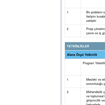
1
Bir problemi s
iletişim kurabi
sahiptir.
2
Proje yönetimi
çevre ve iş gü
YETKİNLİKLER
Alana Özgü Yetkinlik
Program Yeterlilik
1
Mesleki ve et
sorumluluğu y
2
Mühendislik ç
ve toplumsal b
girişimcilik v
farkındadır.