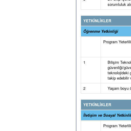
sorumluluk alı
YETKİNLİKLER
Öğrenme Yetkinliği
Program Yeterlilik
1
Bilişim Teknol
güvenliği/güve
teknolojideki g
takip edebilir 
2
Yaşam boyu öğr
YETKİNLİKLER
İletişim ve Sosyal Yetkinli
Program Yeterlilik