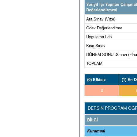
Yarıyıl İçi Yapılan Çalışma
Değerlendirmesi
Ara Sınav (Vize)
Ödev Değerlendirme
Uygulama-Lab
Kısa Sınav
DÖNEM SONU- Sınavı (Fina
TOPLAM
(0) Etkisiz
(1) En 
0
DERSİN PROGRAM ÖĞRE
BİLGİ
Kuramsal