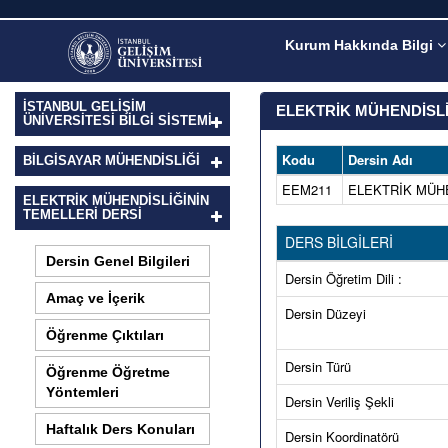
Kurum Hakkında Bilgi
İSTANBUL GELİŞİM
ELEKTRİK MÜHENDİSLİ
ÜNİVERSİTESİ BİLGİ SİSTEMİ
Kodu
Dersin Adı
BILGISAYAR MÜHENDISLIĞI
EEM211
ELEKTRİK MÜHE
ELEKTRİK MÜHENDİSLİĞİNİN
TEMELLERİ DERSI
DERS BİLGİLERİ
Dersin Genel Bilgileri
Dersin Öğretim Dili :
Amaç ve İçerik
Dersin Düzeyi
Öğrenme Çıktıları
Dersin Türü
Öğrenme Öğretme
Yöntemleri
Dersin Veriliş Şekli
Haftalık Ders Konuları
Dersin Koordinatörü