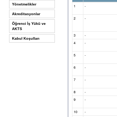
Yönetmelikler
1
-
Akreditasyonlar
2
-
Öğrenci İş Yükü ve
AKTS
3
-
Kabul Koşulları
4
-
5
-
6
-
7
-
8
-
9
-
10
-