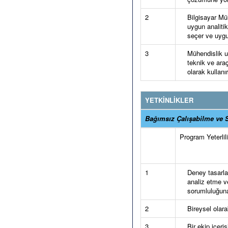
2
Bilgisayar Mü
uygun analiti
seçer ve uygu
3
Mühendislik u
teknik ve araç
olarak kullanır
YETKİNLİKLER
Bağımsız Çalışabilme ve S
Program Yeterlilik
1
Deney tasarla
analiz etme v
sorumluluğuna
2
Bireysel olara
3
Bir ekip içeri