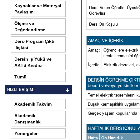
Kaynaklar ve Materyal
Dersi Veren Öğretim Üyesi/
Paylaşımı
Görevlisi
Ölçme ve
Ders Ön Koşulu
Değerlendirme
AMAÇ VE İÇERİK
Ders-Program Çıktı
İlişkisi
Amaç:
Öğrencilere elektrik 
sentezlenmesini öğr
Dersin İş Yükü ve
İçerik:
Elektrik devreleri, 
AKTS Kredisi
Tümü
DERSİN ÖĞRENME ÇIKTILARI 
beceri ve/veya yetkinlikleri 
HIZLI ERİŞİM
Temel elektrik teoremlerini ku
Düşük karmaşıklıklı uygulamala
Akademik Takvim
Gerçek yaşam koşullarında işl
Akademik
Danışmanlık
HAFTALIK DERS KONULA
Yönergeler
Hafta
Ön Hazırlık