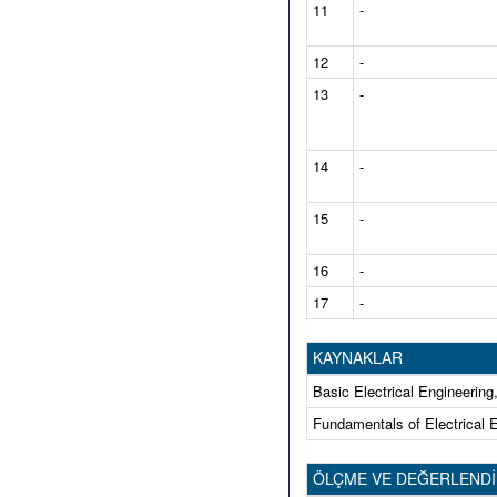
11
-
12
-
13
-
14
-
15
-
16
-
17
-
KAYNAKLAR
Basic Electrical Engineering
Fundamentals of Electrical 
ÖLÇME VE DEĞERLEND