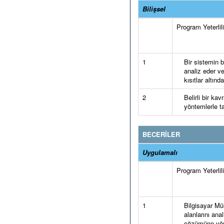
Bilişsel
Program Yeterlilik
1
Bir sistemin b
analiz eder v
kısıtlar altınd
2
Belirli bir k
yöntemlerle ta
BECERİLER
Uygulamalı
Program Yeterlilik
1
Bilgisayar Mü
alanlarını ana
çözümüne yöne