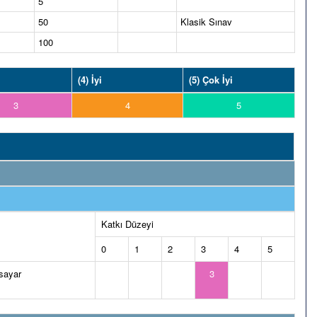
5
50
Klasik Sınav
100
(4) İyi
(5) Çok İyi
3
4
5
Katkı Düzeyi
0
1
2
3
4
5
isayar
3