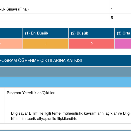
1
 Sınavı (Final)
1
5
(1) En Düşük
(2) Düşük
(3) Orta
0
1
2
ROGRAM ÖĞRENME ÇIKTILARINA KATKISI
Program Yeterlilikleri/Çıktıları
Bilgisayar Bilimi ile ilgili temel mühendislik kavramlarını açıklar ve Bilg
Biliminin teorik altyapısı ile ilişkilendirir.