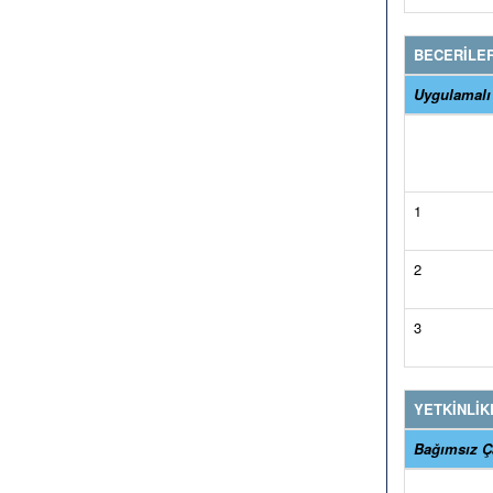
BECERİLE
Uygulamalı
1
2
3
YETKİNLİK
Bağımsız Ça