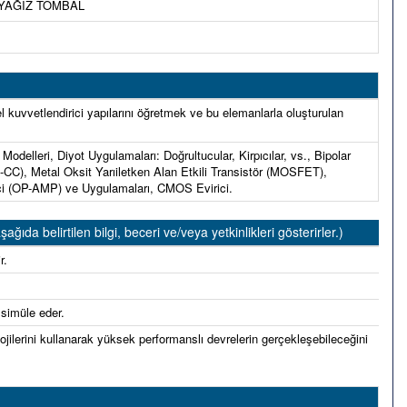
T YAĞIZ TOMBAL
 kuvvetlendirici yapılarını öğretmek ve bu elemanlarla oluşturulan
Modelleri, Diyot Uygulamaları: Doğrultucular, Kirpıcılar, vs., Bipolar
-CC), Metal Oksit Yarıiletken Alan Etkili Transistör (MOSFET),
ici (OP-AMP) ve Uygulamaları, CMOS Evirici.
 belirtilen bilgi, beceri ve/veya yetkinlikleri gösterirler.)
r.
 simüle eder.
ilerini kullanarak yüksek performanslı devrelerin gerçekleşebileceğini