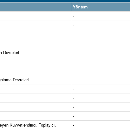
Yöntem
-
-
-
-
a Devreleri
-
-
-
uplama Devreleri
-
-
-
-
-
eyen Kuvvetlendirici, Toplayıcı,
-
-