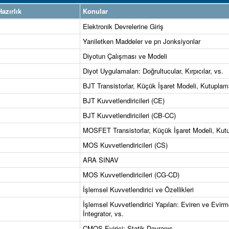
azırlık
Konular
Elektronik Devrelerine Giriş
Yarıiletken Maddeler ve pn Jonksiyonlar
Diyotun Çalışması ve Modeli
Diyot Uygulamaları: Doğrultucular, Kırpıcılar, vs.
BJT Transistorlar, Küçük İşaret Modeli, Kutuplam
BJT Kuvvetlendiricileri (CE)
BJT Kuvvetlendiricileri (CB-CC)
MOSFET Transistorlar, Küçük İşaret Modeli, Kut
MOS Kuvvetlendiricileri (CS)
ARA SINAV
MOS Kuvvetlendiricileri (CG-CD)
İşlemsel Kuvvetlendirici ve Özellikleri
İşlemsel Kuvvetlendirici Yapıları: Eviren ve Evirm
İntegrator, vs.
CMOS Evirici: Statik Davranış