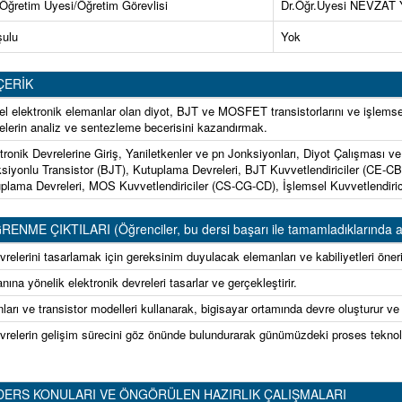
 Öğretim Üyesi/Öğretim Görevlisi
Dr.Öğr.Üyesi NEVZA
şulu
Yok
ÇERİK
l elektronik elemanlar olan diyot, BJT ve MOSFET transistorlarını ve işlemsel
elerin analiz ve sentezleme becerisini kazandırmak.
tronik Devrelerine Giriş, Yarıiletkenler ve pn Jonksiyonları, Diyot Çalışması ve 
siyonlu Transistor (BJT), Kutuplama Devreleri, BJT Kuvvetlendiriciler (CE-CB
plama Devreleri, MOS Kuvvetlendiriciler (CS-CG-CD), İşlemsel Kuvvetlendir
ME ÇIKTILARI (Öğrenciler, bu dersi başarı ile tamamladıklarında aşağıda
vrelerini tasarlamak için gereksinim duyulacak elemanları ve kabiliyetleri öneri
ına yönelik elektronik devreleri tasarlar ve gerçekleştirir.
arı ve transistor modelleri kullanarak, bigisayar ortamında devre oluşturur ve
vrelerin gelişim sürecini göz önünde bulundurarak günümüzdeki proses teknoloj
DERS KONULARI VE ÖNGÖRÜLEN HAZIRLIK ÇALIŞMALARI