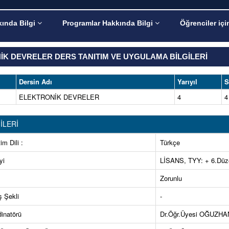
ında Bilgi
Programlar Hakkında Bilgi
Öğrenciler içi
İK DEVRELER DERS TANITIM VE UYGULAMA BİLGİLERİ
Dersin Adı
Yarıyıl
S
ELEKTRONİK DEVRELER
4
4
İLERİ
im Dili :
Türkçe
yi
LİSANS, TYY: + 6.Düz
Zorunlu
ş Şekli
-
inatörü
Dr.Öğr.Üyesi OĞUZH