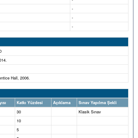
-
-
-
0
014.
.
ntice Hall, 2006.
yısı
Katkı Yüzdesi
Açıklama
Sınav Yapılma Şekli
30
Klasik Sınav
10
5