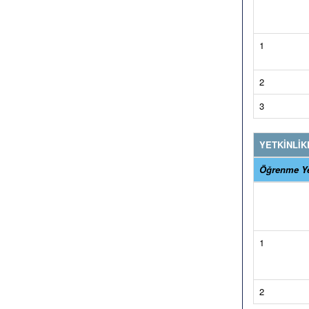
1
2
3
YETKİNLİK
Öğrenme Ye
1
2