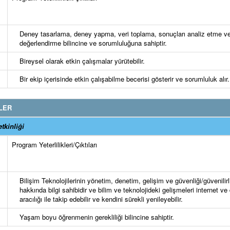
Deney tasarlama, deney yapma, veri toplama, sonuçları analiz etme v
değerlendirme bilincine ve sorumluluğuna sahiptir.
Bireysel olarak etkin çalışmalar yürütebilir.
Bir ekip içerisinde etkin çalışabilme becerisi gösterir ve sorumluluk alır.
LER
tkinliği
Program Yeterlilikleri/Çıktıları
Bilişim Teknolojilerinin yönetim, denetim, gelişim ve güvenliği/güvenilirl
hakkında bilgi sahibidir ve bilim ve teknolojideki gelişmeleri internet ve 
aracılığı ile takip edebilir ve kendini sürekli yenileyebilir.
Yaşam boyu öğrenmenin gerekliliği bilincine sahiptir.