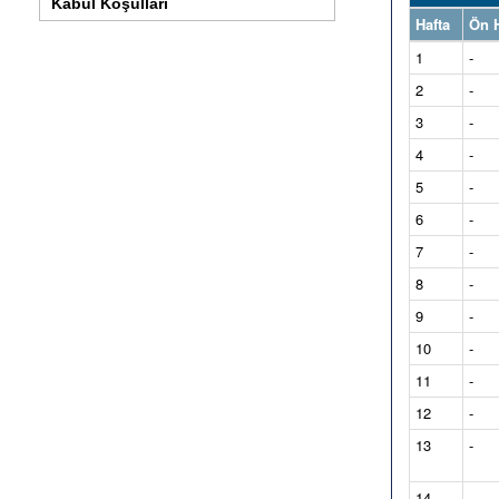
Kabul Koşulları
Hafta
Ön H
1
-
2
-
3
-
4
-
5
-
6
-
7
-
8
-
9
-
10
-
11
-
12
-
13
-
14
-