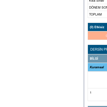
Kısa Sınav
DÖNEM SONU-
TOPLAM
(0) Etkisiz
DERSİN P
BİLGİ
Kuramsal
1