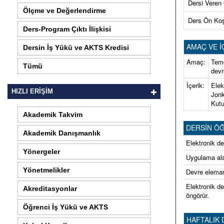
Dersi Veren
Ölçme ve Değerlendirme
Ders Ön Ko
Ders-Program Çıktı İlişkisi
AMAÇ VE İ
Dersin İş Yükü ve AKTS Kredisi
Amaç:
Teme
Tümü
devr
İçerik:
Elek
HIZLI ERİŞİM
Jonk
Kutu
Akademik Takvim
DERSİN ÖĞREN
Akademik Danışmanlık
Elektronik de
Yönergeler
Uygulama alan
Yönetmelikler
Devre elemanl
Elektronik de
Akreditasyonlar
öngörür.
Öğrenci İş Yükü ve AKTS
HAFTALIK 