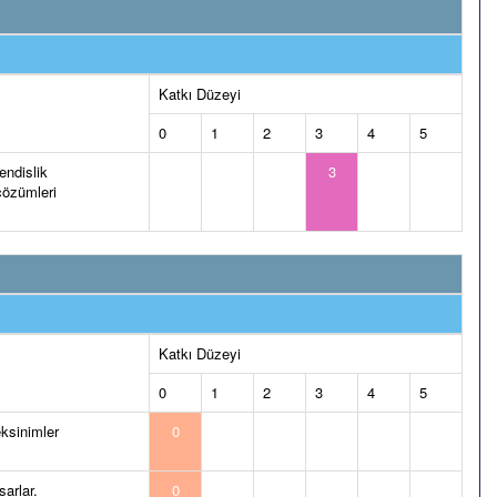
Katkı Düzeyi
0
1
2
3
4
5
hendislik
3
çözümleri
Katkı Düzeyi
0
1
2
3
4
5
eksinimler
0
arlar.
0