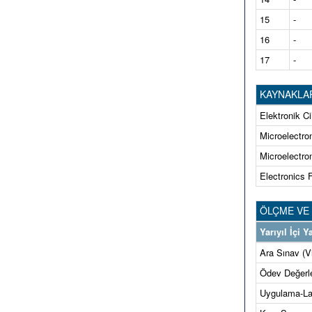
15
-
16
-
17
-
KAYNAKLA
Elektronik C
Microelectron
Microelectron
Electronics F
ÖLÇME VE
Yarıyıl İçi
Ara Sınav (V
Ödev Değerl
Uygulama-L