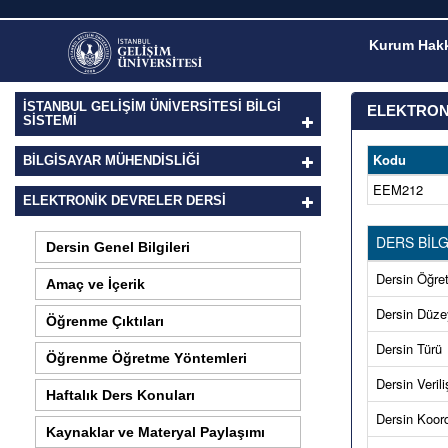
Kurum Hakk
İSTANBUL GELİŞİM ÜNİVERSİTESİ BİLGİ
ELEKTRON
SİSTEMİ
Kodu
BILGISAYAR MÜHENDISLIĞI
EEM212
ELEKTRONİK DEVRELER DERSI
DERS BİLG
Dersin Genel Bilgileri
Dersin Öğret
Amaç ve İçerik
Dersin Düze
Öğrenme Çıktıları
Dersin Türü
Öğrenme Öğretme Yöntemleri
Dersin Verili
Haftalık Ders Konuları
Dersin Koord
Kaynaklar ve Materyal Paylaşımı