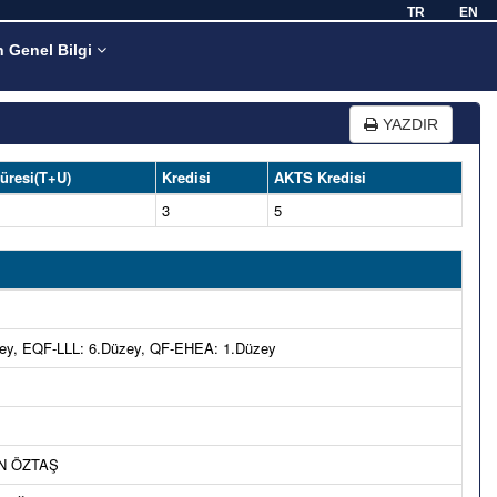
TR
EN
n Genel Bilgi
YAZDIR
üresi(T+U)
Kredisi
AKTS Kredisi
3
5
ey, EQF-LLL: 6.Düzey, QF-EHEA: 1.Düzey
AN ÖZTAŞ