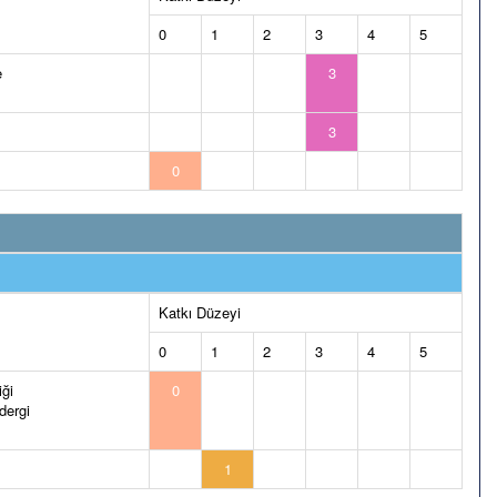
0
1
2
3
4
5
e
3
3
0
Katkı Düzeyi
0
1
2
3
4
5
iği
0
dergi
1