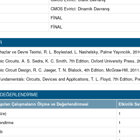
CMOS Evirici: Dinamik Davranış
FİNAL
FİNAL
R
ihazlar ve Devre Teorisi, R. L. Boylestad, L. Nashelsky, Palme Yayıncılık, 201
ic Circuits, A. S. Sedra, K. C. Smith, 7th Edition, Oxford University Press, 2
ic Circuit Design, R. C. Jaeger, T. N. Blalock, 4th Edition, McGraw-Hill, 2011
undamentals: Circuits, Devices and Applications, T. L. Floyd, 7th Edition, Pre
 DEĞERLENDİRME
 Yapılan Çalışmaların Ölçme ve Değerlendirmesi
Etkinlik Sa
ize)
1
endirme
1
ab
1