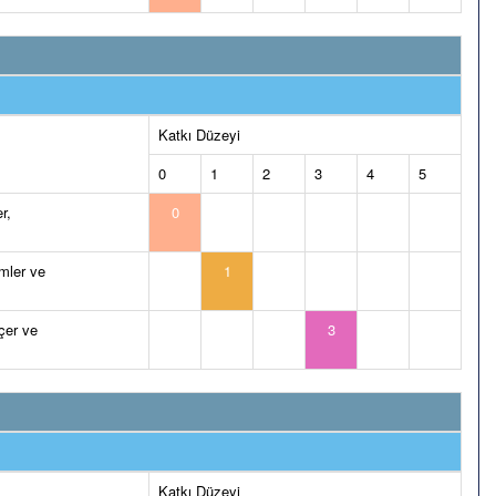
Katkı Düzeyi
0
1
2
3
4
5
r,
0
emler ve
1
çer ve
3
Katkı Düzeyi