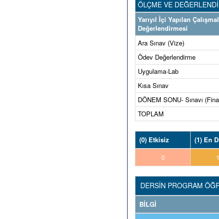
ÖLÇME VE DEĞERLEND
Yarıyıl İçi Yapılan Çalışma
Değerlendirmesi
Ara Sınav (Vize)
Ödev Değerlendirme
Uygulama-Lab
Kısa Sınav
DÖNEM SONU- Sınavı (Fina
TOPLAM
(0) Etkisiz
(1) En 
0
DERSİN PROGRAM ÖĞRE
BİLGİ