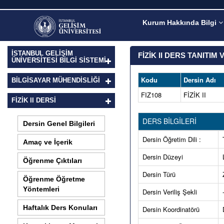
Kurum Hakkında Bilgi
İSTANBUL GELİŞİM
FİZİK II DERS TANITIM
ÜNİVERSİTESİ BİLGİ SİSTEMİ
Kodu
Dersin Adı
BILGISAYAR MÜHENDISLIĞI
FIZ108
FİZİK II
FİZİK II DERSI
DERS BİLGİLERİ
Dersin Genel Bilgileri
Dersin Öğretim Dili :
Amaç ve İçerik
Dersin Düzeyi
Öğrenme Çıktıları
Dersin Türü
Öğrenme Öğretme
Yöntemleri
Dersin Veriliş Şekli
Haftalık Ders Konuları
Dersin Koordinatörü