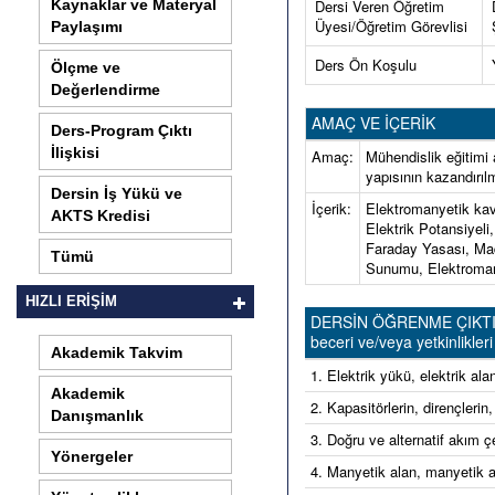
Kaynaklar ve Materyal
Dersi Veren Öğretim
Üyesi/Öğretim Görevlisi
Paylaşımı
Ders Ön Koşulu
Ölçme ve
Değerlendirme
AMAÇ VE İÇERİK
Ders-Program Çıktı
İlişkisi
Amaç:
Mühendislik eğitimi 
yapısının kazandırıl
Dersin İş Yükü ve
İçerik:
Elektromanyetik kav
AKTS Kredisi
Elektrik Potansiyel
Faraday Yasası, Mad
Tümü
Sunumu, Elektroman
HIZLI ERİŞİM
DERSİN ÖĞRENME ÇIKTILARI 
beceri ve/veya yetkinlikleri 
Akademik Takvim
1. Elektrik yükü, elektrik ala
Akademik
2. Kapasitörlerin, dirençlerin
Danışmanlık
3. Doğru ve alternatif akım çeş
Yönergeler
4. Manyetik alan, manyetik al