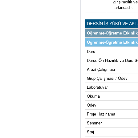
girişimcilik v
farkındadır.
DERSİN İŞ YÜKÜ VE AKT
Öğrenme-Öğretme Etkinlikl
Öğrenme-Öğretme Etkinlikl
Ders
Derse Ön Hazırlık ve Ders S
Arazi Çalışması
Grup Çalışması / Ödevi
Laboratuvar
Okuma
Ödev
Proje Hazırlama
Seminer
Staj