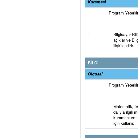
Kuramsal
Program Yeterlilik
1
Bilgisayar Bil
açıklar ve Bilg
ilişkilendirir.
BİLGİ
Olgusal
Program Yeterlilik
1
Matematik, fen 
dalıyla ilgili
kuramsal ve u
için kullanır.