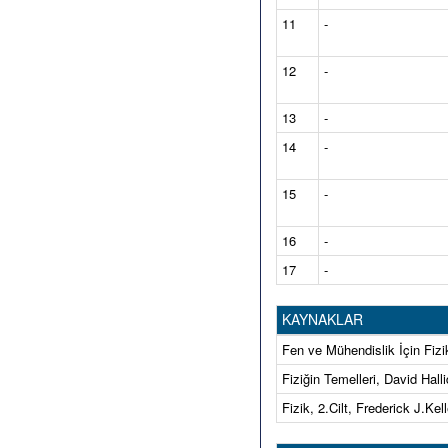
11
-
12
-
13
-
14
-
15
-
16
-
17
-
KAYNAKLAR
Fen ve Mühendislik İçin Fiz
Fiziğin Temelleri, David Hal
Fizik, 2.Cilt, Frederick J.Ke