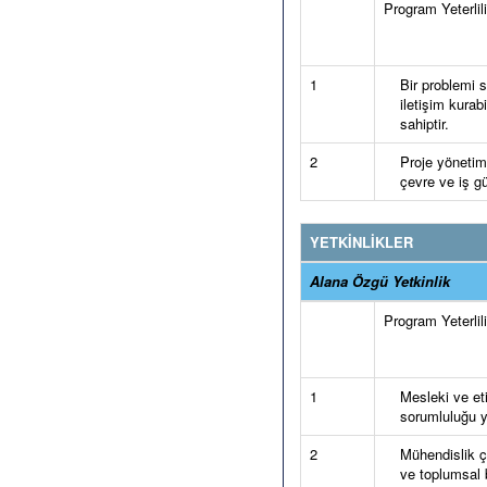
Program Yeterlilik
1
Bir problemi s
iletişim kurabi
sahiptir.
2
Proje yönetimi
çevre ve iş gü
YETKİNLİKLER
Alana Özgü Yetkinlik
Program Yeterlilik
1
Mesleki ve et
sorumluluğu y
2
Mühendislik ç
ve toplumsal b