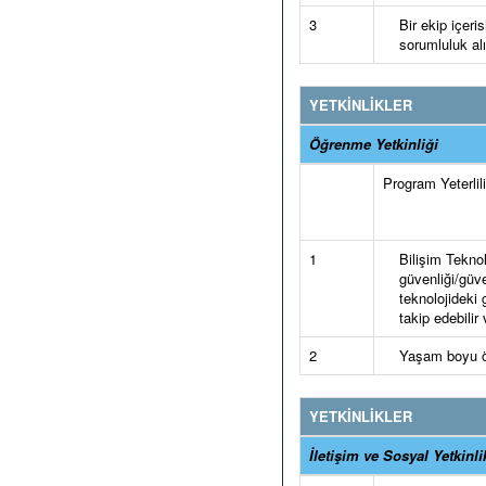
3
Bir ekip içeri
sorumluluk alı
YETKİNLİKLER
Öğrenme Yetkinliği
Program Yeterlilik
1
Bilişim Teknol
güvenliği/güve
teknolojideki g
takip edebilir 
2
Yaşam boyu öğr
YETKİNLİKLER
İletişim ve Sosyal Yetkinli