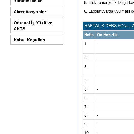
Yönetmelikler
5. Elektromanyetik Dalga kav
6. Laboratuvarda uyulması gere
Akreditasyonlar
Öğrenci İş Yükü ve
HAFTALIK DERS KONULA
AKTS
Hafta
Ön Hazırlık
Kabul Koşulları
1
-
2
-
3
-
4
-
5
-
6
-
7
-
8
-
9
-
10
-