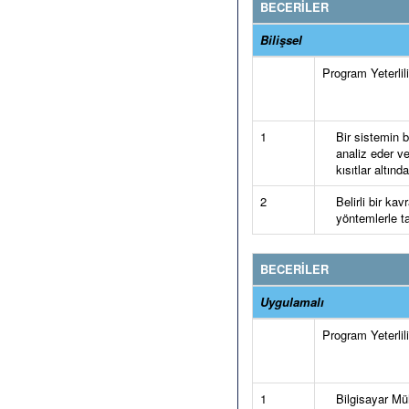
BECERİLER
Bilişsel
Program Yeterlilik
1
Bir sistemin b
analiz eder v
kısıtlar altınd
2
Belirli bir k
yöntemlerle ta
BECERİLER
Uygulamalı
Program Yeterlilik
1
Bilgisayar Mü