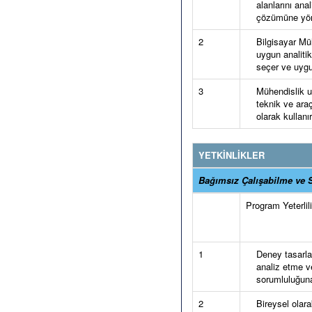
alanlarını ana
çözümüne yöne
2
Bilgisayar Mü
uygun analiti
seçer ve uygu
3
Mühendislik u
teknik ve araç
olarak kullanır
YETKİNLİKLER
Bağımsız Çalışabilme ve S
Program Yeterlilik
1
Deney tasarla
analiz etme v
sorumluluğuna
2
Bireysel olara