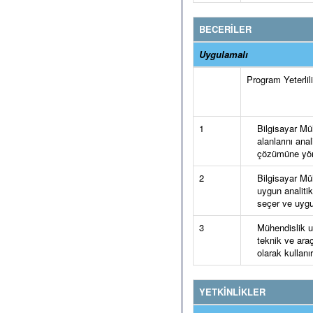
BECERİLER
Uygulamalı
Program Yeterlilik
1
Bilgisayar Mü
alanlarını ana
çözümüne yöne
2
Bilgisayar Mü
uygun analiti
seçer ve uygu
3
Mühendislik u
teknik ve araç
olarak kullanır
YETKİNLİKLER