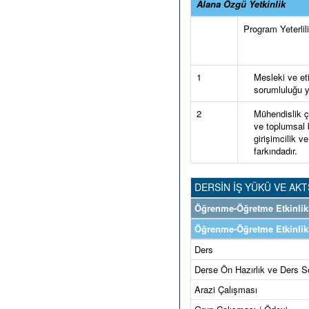
Alana Özgü Yetkinlik
Program Yeterlilik
1
Mesleki ve et
sorumluluğu y
2
Mühendislik ç
ve toplumsal b
girişimcilik v
farkındadır.
DERSİN İŞ YÜKÜ VE AKT
Öğrenme-Öğretme Etkinlikl
Öğrenme-Öğretme Etkinlikl
Ders
Derse Ön Hazırlık ve Ders S
Arazi Çalışması