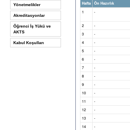
Hafta
Ön Hazırlık
Yönetmelikler
1
-
Akreditasyonlar
2
-
Öğrenci İş Yükü ve
AKTS
3
-
4
-
Kabul Koşulları
5
-
6
-
7
-
8
-
9
-
10
-
11
-
12
-
13
-
14
-