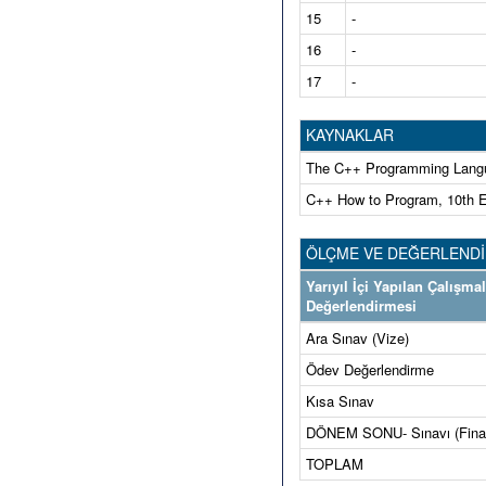
15
-
16
-
17
-
KAYNAKLAR
The C++ Programming Langua
C++ How to Program, 10th Ed
ÖLÇME VE DEĞERLEND
Yarıyıl İçi Yapılan Çalışma
Değerlendirmesi
Ara Sınav (Vize)
Ödev Değerlendirme
Kısa Sınav
DÖNEM SONU- Sınavı (Fina
TOPLAM