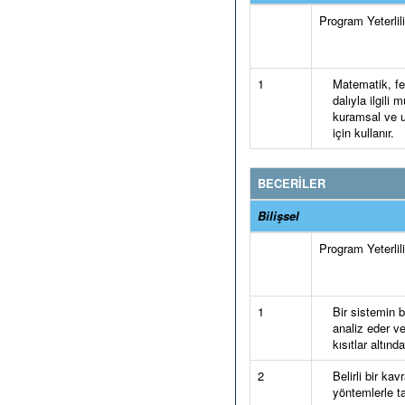
Program Yeterlilik
1
Matematik, fen 
dalıyla ilgili
kuramsal ve u
için kullanır.
BECERİLER
Bilişsel
Program Yeterlilik
1
Bir sistemin b
analiz eder v
kısıtlar altınd
2
Belirli bir k
yöntemlerle ta