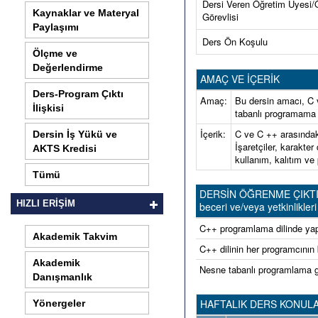
Dersi Veren Öğretim Üyesi/
Kaynaklar ve Materyal
Görevlisi
Paylaşımı
Ders Ön Koşulu
Ölçme ve
Değerlendirme
AMAÇ VE İÇERİK
Ders-Program Çıktı
Amaç:
Bu dersin amacı, C 
İlişkisi
tabanlı programama 
İçerik:
C ve C ++ arasındaki
Dersin İş Yükü ve
İşaretçiler, karakter
AKTS Kredisi
kullanım, kalıtım ve
Tümü
DERSİN ÖĞRENME ÇIKTILARI 
HIZLI ERİŞİM
beceri ve/veya yetkinlikleri 
C++ programlama dilinde yapı
Akademik Takvim
C++ dilinin her programcının 
Akademik
Nesne tabanlı programlama ge
Danışmanlık
HAFTALIK DERS KONULA
Yönergeler