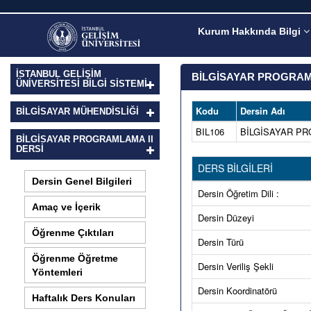
Kurum Hakkında Bilgi
İSTANBUL GELİŞİM
BİLGİSAYAR PROGRAML
ÜNİVERSİTESİ BİLGİ SİSTEMİ
Kodu
Dersin Adı
BILGISAYAR MÜHENDISLIĞI
BIL106
BİLGİSAYAR PR
BİLGİSAYAR PROGRAMLAMA II
DERSI
DERS BİLGİLERİ
Dersin Genel Bilgileri
Dersin Öğretim Dili :
Amaç ve İçerik
Dersin Düzeyi
Öğrenme Çıktıları
Dersin Türü
Öğrenme Öğretme
Dersin Veriliş Şekli
Yöntemleri
Dersin Koordinatörü
Haftalık Ders Konuları