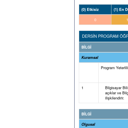
(0) Etkisiz
(1) En 
0
DERSİN PROGRAM ÖĞRE
BİLGİ
Kuramsal
Program Yeterlilik
1
Bilgisayar Bil
açıklar ve Bilg
ilişkilendirir.
BİLGİ
Olgusal