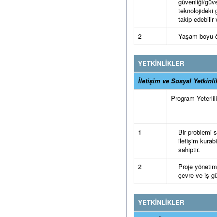
güvenliği/güve
teknolojideki g
takip edebilir 
2
Yaşam boyu öğr
YETKİNLİKLER
İletişim ve Sosyal Yetkinli
Program Yeterlilik
1
Bir problemi s
iletişim kurabi
sahiptir.
2
Proje yönetimi
çevre ve iş gü
YETKİNLİKLER