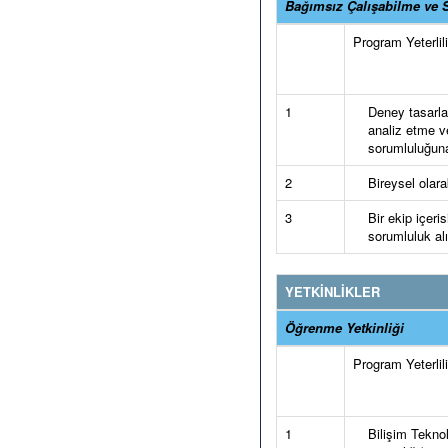
Bağımsız Çalışabilme ve S
Program Yeterlilik
1
Deney tasarla
analiz etme v
sorumluluğuna
2
Bireysel olara
3
Bir ekip içeri
sorumluluk alı
YETKİNLİKLER
Öğrenme Yetkinliği
Program Yeterlilik
1
Bilişim Teknol