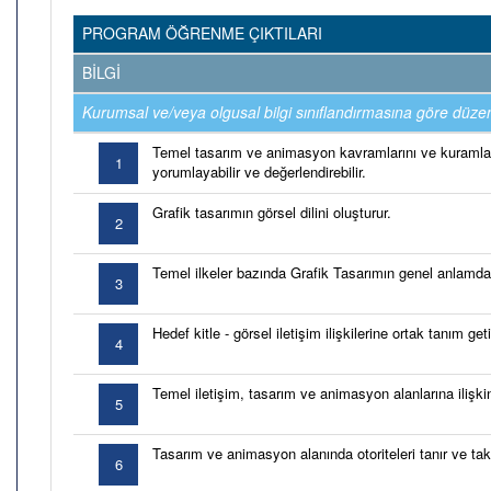
PROGRAM ÖĞRENME ÇIKTILARI
BİLGİ
Kurumsal ve/veya olgusal bilgi sınıflandırmasına göre düzen
Temel tasarım ve animasyon kavramlarını ve kuramlar
1
yorumlayabilir ve değerlendirebilir.
Grafik tasarımın görsel dilini oluşturur.
2
Temel ilkeler bazında Grafik Tasarımın genel anlamda iç
3
Hedef kitle - görsel iletişim ilişkilerine ortak tanım getir
4
Temel iletişim, tasarım ve animasyon alanlarına ilişkin i
5
Tasarım ve animasyon alanında otoriteleri tanır ve tak
6