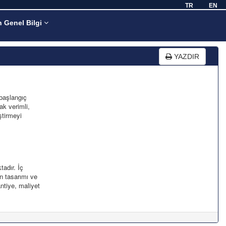
TR
EN
n Genel Bilgi
YAZDIR
 başlangıç
ak verimli,
ştirmeyi
tadır. İç
ân tasarımı ve
ntiye, maliyet