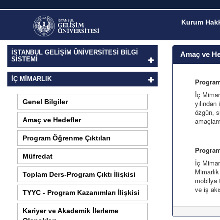
Kurum Hakk
İSTANBUL GELİŞİM ÜNİVERSİTESİ BİLGİ
Amaç ve He
SİSTEMİ
İÇ MIMARLIK
Program
İç Mimar
Genel Bilgiler
yılından 
özgün, sü
Amaç ve Hedefler
amaçlam
Program Öğrenme Çıktıları
Program
Müfredat
İç Mimarl
Mimarlık
Toplam Ders-Program Çıktı İlişkisi
mobilya 
ve iş akı
TYYC - Program Kazanımları İlişkisi
Kariyer ve Akademik İlerleme