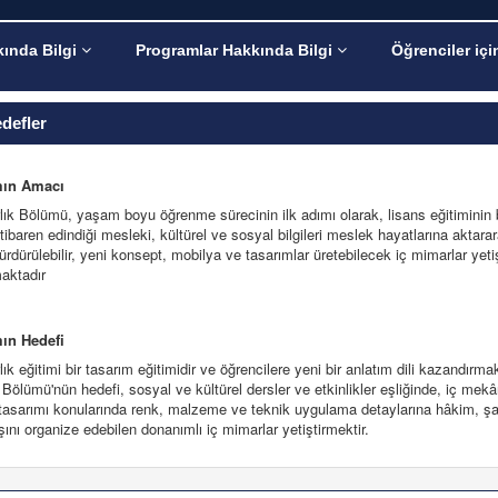
ında Bilgi
Programlar Hakkında Bilgi
Öğrenciler içi
defler
ın Amacı
lık Bölümü, yaşam boyu öğrenme sürecinin ilk adımı olarak, lisans eğitiminin
itibaren edindiği mesleki, kültürel ve sosyal bilgileri meslek hayatlarına aktarar
rdürülebilir, yeni konsept, mobilya ve tasarımlar üretebilecek iç mimarlar yeti
aktadır
ın Hedefi
ık eğitimi bir tasarım eğitimidir ve öğrencilere yeni bir anlatım dili kazandırmak
 Bölümü'nün hedefi, sosyal ve kültürel dersler ve etkinlikler eşliğinde, iç mek
tasarımı konularında renk, malzeme ve teknik uygulama detaylarına hâkim, şa
şını organize edebilen donanımlı iç mimarlar yetiştirmektir.