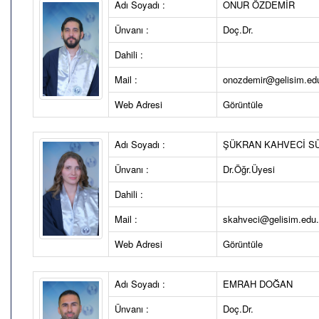
Adı Soyadı :
ONUR ÖZDEMİR
Ünvanı :
Doç.Dr.
Dahili :
Mail :
onozdemir@gelisim.edu
Web Adresi
Görüntüle
Adı Soyadı :
ŞÜKRAN KAHVECİ S
Ünvanı :
Dr.Öğr.Üyesi
Dahili :
Mail :
skahveci@gelisim.edu.
Web Adresi
Görüntüle
Adı Soyadı :
EMRAH DOĞAN
Ünvanı :
Doç.Dr.