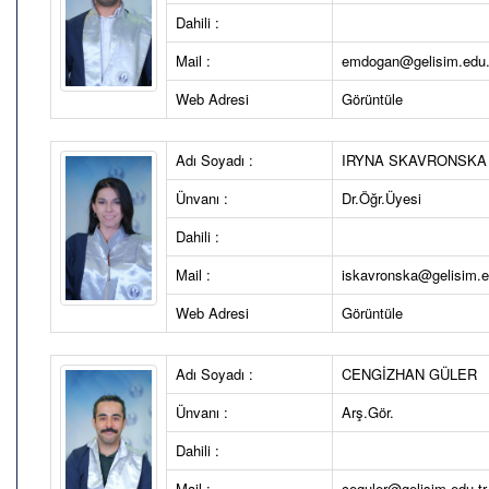
Dahili :
Mail :
emdogan@gelisim.edu.
Web Adresi
Görüntüle
Adı Soyadı :
IRYNA SKAVRONSKA
Ünvanı :
Dr.Öğr.Üyesi
Dahili :
Mail :
iskavronska@gelisim.e
Web Adresi
Görüntüle
Adı Soyadı :
CENGİZHAN GÜLER
Ünvanı :
Arş.Gör.
Dahili :
Mail :
ceguler@gelisim.edu.tr