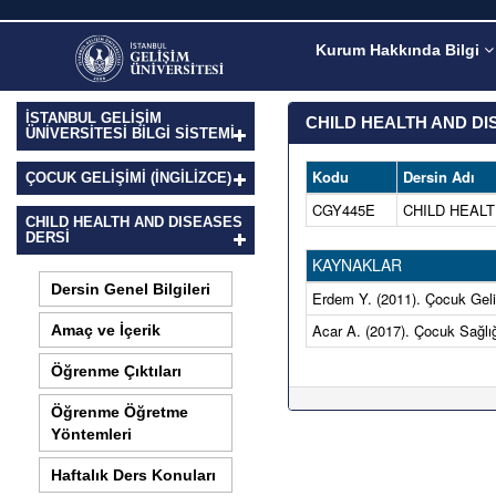
Kurum Hakkında Bilgi
İSTANBUL GELİŞİM
CHILD HEALTH AND DI
ÜNİVERSİTESİ BİLGİ SİSTEMİ
Kodu
Dersin Adı
ÇOCUK GELIŞIMI (İNGILIZCE)
CGY445E
CHILD HEAL
CHILD HEALTH AND DISEASES
DERSI
KAYNAKLAR
Dersin Genel Bilgileri
Erdem Y. (2011). Çocuk Geliş
Acar A. (2017). Çocuk Sağlığ
Amaç ve İçerik
Öğrenme Çıktıları
Öğrenme Öğretme
Yöntemleri
Haftalık Ders Konuları