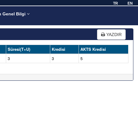
TR
EN
n Genel Bilgi
YAZDIR
Süresi(T+U)
Kredisi
AKTS Kredisi
3
3
5