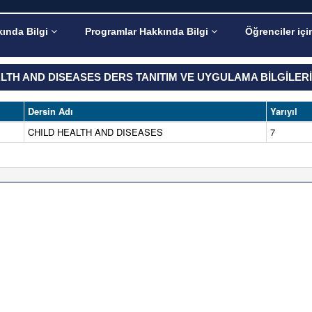
ında Bilgi
Programlar Hakkında Bilgi
Öğrenciler içi
LTH AND DISEASES DERS TANITIM VE UYGULAMA BİLGİLERİ
Dersin Adı
Yarıyıl
CHILD HEALTH AND DISEASES
7