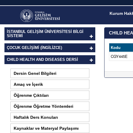
Kurum Hakk
İSTANBUL GELİŞİM ÜNİVERSİTESİ BİLGİ
CHILD HEA
SİSTEMİ
Kodu
ÇOCUK GELIŞIMI (İNGILIZCE)
CGY445E
CHILD HEALTH AND DISEASES DERSI
Dersin Genel Bilgileri
Amaç ve İçerik
Öğrenme Çıktıları
Öğrenme Öğretme Yöntemleri
Haftalık Ders Konuları
Kaynaklar ve Materyal Paylaşımı