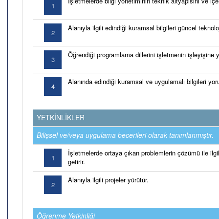
İşletmelerde bilgi yönetiminin teknik altyapısını ve içer
1
Alanıyla ilgili edindiği kuramsal bilgileri güncel teknolo
2
Öğrendiği programlama dillerini işletmenin işleyişine y
3
Alanında edindiği kuramsal ve uygulamalı bilgileri yor
4
YETKİNLİKLER
Bilişsel ve/veya uygulama becerileri olarak tanımlanmıştır.
İşletmelerde ortaya çıkan problemlerin çözümü ile ilgil
1
getirir.
Alanıyla ilgili projeler yürütür.
2
Öğrenme Yetkinliği