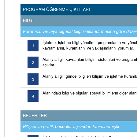
PROGRAM ÖĞRENME ÇIKTILARI
BİLGİ
Kurumsal ve/veya olgusal bilgi sınıflandırmasına göre düzen
İşletme, işletme bilgi yönetimi, programlama ve yönet
1
kavramlarını, kuramlarını ve yaklaşımlarını yorumlar.
Alanıyla ilgili kavramları bilişim sistemleri ve programl
2
açıklar.
Alanıyla ilgili güncel bilgileri bilişim ve işletme kuramla
3
Alanındaki bilgi ve olguları sosyal bilimlerin diğer alanlar
4
BECERİLER
Bilişsel ve pratik beceriler açısından tanımlanmıştır.