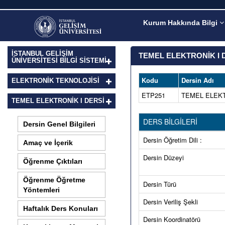
Kurum Hakkında Bilgi
İSTANBUL GELİŞİM
TEMEL ELEKTRONİK I 
ÜNİVERSİTESİ BİLGİ SİSTEMİ
Kodu
Dersin Adı
ELEKTRONIK TEKNOLOJISI
ETP251
TEMEL ELEKT
TEMEL ELEKTRONİK I DERSI
DERS BİLGİLERİ
Dersin Genel Bilgileri
Dersin Öğretim Dili :
Amaç ve İçerik
Dersin Düzeyi
Öğrenme Çıktıları
Öğrenme Öğretme
Dersin Türü
Yöntemleri
Dersin Veriliş Şekli
Haftalık Ders Konuları
Dersin Koordinatörü