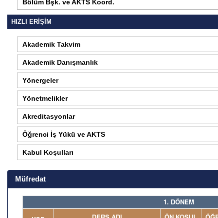
Bölüm Bşk. ve AKTS Koord.
HIZLI ERİŞİM
Akademik Takvim
Akademik Danışmanlık
Yönergeler
Yönetmelikler
Akreditasyonlar
Öğrenci İş Yükü ve AKTS
Kabul Koşulları
Müfredat
1. DÖNEM
DERS ADI
ÖN KOŞUL
ÖĞR