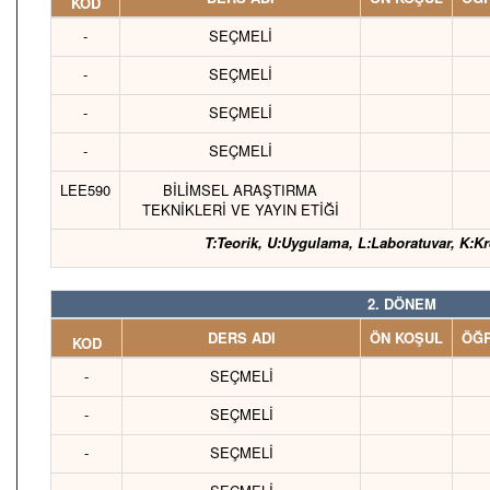
KOD
-
SEÇMELİ
-
SEÇMELİ
-
SEÇMELİ
-
SEÇMELİ
LEE590
BİLİMSEL ARAŞTIRMA
TEKNİKLERİ VE YAYIN ETİĞİ
T:Teorik, U:Uygulama, L:Laboratuvar, K:Kr
2. DÖNEM
DERS ADI
ÖN KOŞUL
ÖĞR
KOD
-
SEÇMELİ
-
SEÇMELİ
-
SEÇMELİ