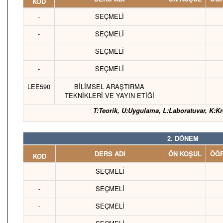
KOD
-
SEÇMELİ
-
SEÇMELİ
-
SEÇMELİ
-
SEÇMELİ
LEE590
BİLİMSEL ARAŞTIRMA
TEKNİKLERİ VE YAYIN ETİĞİ
T:Teorik, U:Uygulama, L:Laboratuvar, K:Kr
2. DÖNEM
DERS ADI
ÖN KOŞUL
ÖĞR
KOD
-
SEÇMELİ
-
SEÇMELİ
-
SEÇMELİ