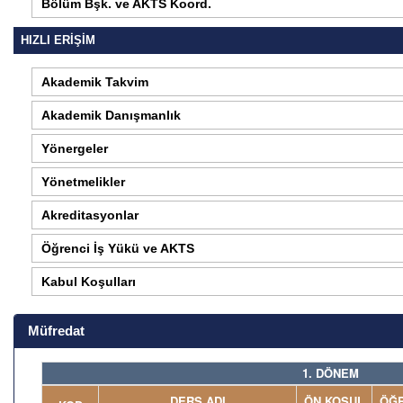
Bölüm Bşk. ve AKTS Koord.
HIZLI ERİŞİM
Akademik Takvim
Akademik Danışmanlık
Yönergeler
Yönetmelikler
Akreditasyonlar
Öğrenci İş Yükü ve AKTS
Kabul Koşulları
Müfredat
1. DÖNEM
DERS ADI
ÖN KOŞUL
ÖĞR