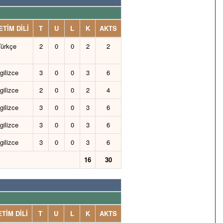
TİM DİLİ
T
U
L
K
AKTS
ürkçe
2
0
0
2
2
gilizce
3
0
0
3
6
gilizce
2
0
0
2
4
gilizce
3
0
0
3
6
gilizce
3
0
0
3
6
gilizce
3
0
0
3
6
16
30
TİM DİLİ
T
U
L
K
AKTS