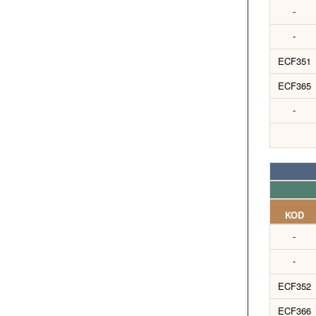
-
-
ECF351
ECF365
-
KOD
-
-
ECF352
ECF366