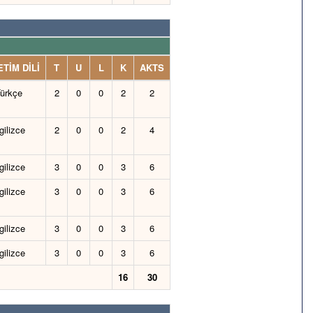
TİM DİLİ
T
U
L
K
AKTS
ürkçe
2
0
0
2
2
gilizce
2
0
0
2
4
gilizce
3
0
0
3
6
gilizce
3
0
0
3
6
gilizce
3
0
0
3
6
gilizce
3
0
0
3
6
16
30