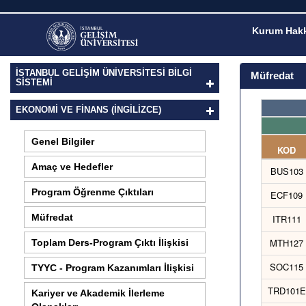
Kurum Hakk
İSTANBUL GELİŞİM ÜNİVERSİTESİ BİLGİ
Müfredat
SİSTEMİ
EKONOMI VE FINANS (İNGILIZCE)
Genel Bilgiler
KOD
Amaç ve Hedefler
BUS103
Program Öğrenme Çıktıları
ECF109
Müfredat
ITR111
MTH127
Toplam Ders-Program Çıktı İlişkisi
SOC115
TYYC - Program Kazanımları İlişkisi
TRD101E
Kariyer ve Akademik İlerleme