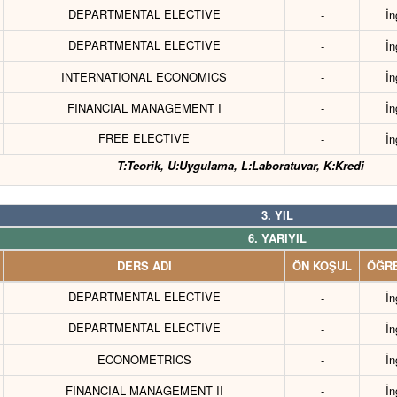
DEPARTMENTAL ELECTIVE
-
İn
DEPARTMENTAL ELECTIVE
-
İn
INTERNATIONAL ECONOMICS
-
İn
FINANCIAL MANAGEMENT I
-
İn
FREE ELECTIVE
-
İn
T:Teorik, U:Uygulama, L:Laboratuvar, K:Kredi
3. YIL
6. YARIYIL
DERS ADI
ÖN KOŞUL
ÖĞRE
DEPARTMENTAL ELECTIVE
-
İn
DEPARTMENTAL ELECTIVE
-
İn
ECONOMETRICS
-
İn
FINANCIAL MANAGEMENT II
-
İn