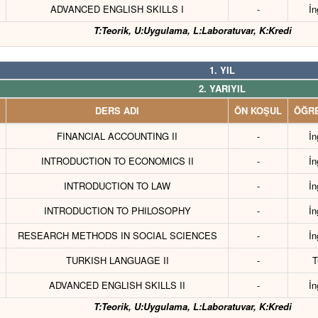
ADVANCED ENGLISH SKILLS I
-
İn
T:Teorik, U:Uygulama, L:Laboratuvar, K:Kredi
1. YIL
2. YARIYIL
DERS ADI
ÖN KOŞUL
ÖĞRE
FINANCIAL ACCOUNTING II
-
İn
INTRODUCTION TO ECONOMICS II
-
İn
INTRODUCTION TO LAW
-
İn
INTRODUCTION TO PHILOSOPHY
-
İn
RESEARCH METHODS IN SOCIAL SCIENCES
-
İn
TURKISH LANGUAGE II
-
T
ADVANCED ENGLISH SKILLS II
-
İn
T:Teorik, U:Uygulama, L:Laboratuvar, K:Kredi