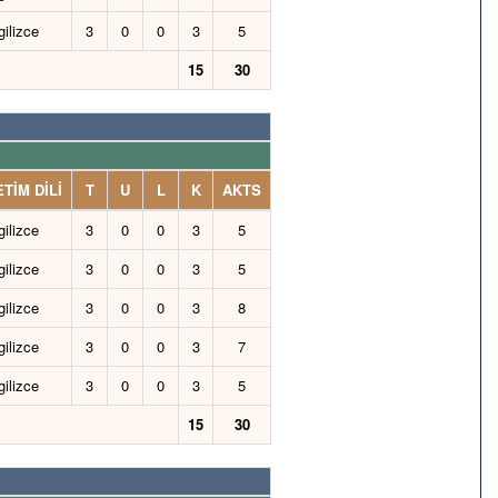
gilizce
3
0
0
3
5
15
30
TİM DİLİ
T
U
L
K
AKTS
gilizce
3
0
0
3
5
gilizce
3
0
0
3
5
gilizce
3
0
0
3
8
gilizce
3
0
0
3
7
gilizce
3
0
0
3
5
15
30