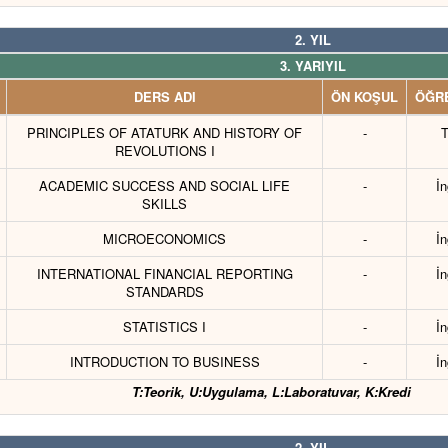
2. YIL
3. YARIYIL
DERS ADI
ÖN KOŞUL
ÖĞRE
PRINCIPLES OF ATATURK AND HISTORY OF
-
T
REVOLUTIONS I
ACADEMIC SUCCESS AND SOCIAL LIFE
-
İn
SKILLS
MICROECONOMICS
-
İn
INTERNATIONAL FINANCIAL REPORTING
-
İn
STANDARDS
STATISTICS I
-
İn
INTRODUCTION TO BUSINESS
-
İn
T:Teorik, U:Uygulama, L:Laboratuvar, K:Kredi
2. YIL