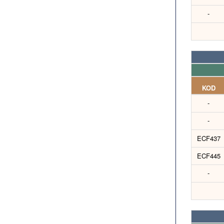
-
KOD
-
-
ECF437
ECF445
-