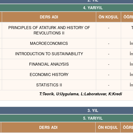
4. YARIYIL
DERS ADI
ÖN KOŞUL
ÖĞRE
PRINCIPLES OF ATATURK AND HISTORY OF
-
T
REVOLUTIONS II
MACROECONOMICS
-
İn
INTRODUCTION TO SUSTAINABILITY
-
İn
FINANCIAL ANALYSIS
-
İn
ECONOMIC HISTORY
-
İn
STATISTICS II
-
İn
T:Teorik, U:Uygulama, L:Laboratuvar, K:Kredi
3. YIL
5. YARIYIL
DERS ADI
ÖN KOŞUL
ÖĞRE