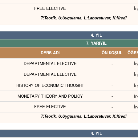
FREE ELECTIVE
-
İn
T:Teorik, U:Uygulama, L:Laboratuvar, K:Kredi
4. YIL
7. YARIYIL
DERS ADI
ÖN KOŞUL
ÖĞRE
DEPARTMENTAL ELECTIVE
-
İn
DEPARTMENTAL ELECTIVE
-
İn
HISTORY OF ECONOMIC THOUGHT
-
İn
MONETARY THEORY AND POLICY
-
İn
FREE ELECTIVE
-
İn
T:Teorik, U:Uygulama, L:Laboratuvar, K:Kredi
4. YIL