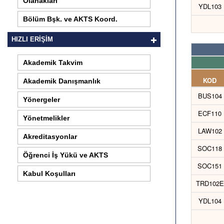
Olanakları
YDL103
Bölüm Bşk. ve AKTS Koord.
HIZLI ERİŞİM
Akademik Takvim
KOD
Akademik Danışmanlık
BUS104
Yönergeler
ECF110
Yönetmelikler
LAW102
Akreditasyonlar
SOC118
Öğrenci İş Yükü ve AKTS
SOC151
Kabul Koşulları
TRD102E
YDL104