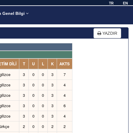
TR
EN
n Genel Bilgi
YAZDIR
TİM DİLİ
T
U
L
K
AKTS
gilizce
3
0
0
3
7
gilizce
3
0
0
3
4
gilizce
3
0
0
3
4
gilizce
3
0
0
3
6
gilizce
3
0
0
3
4
ürkçe
2
0
0
2
2