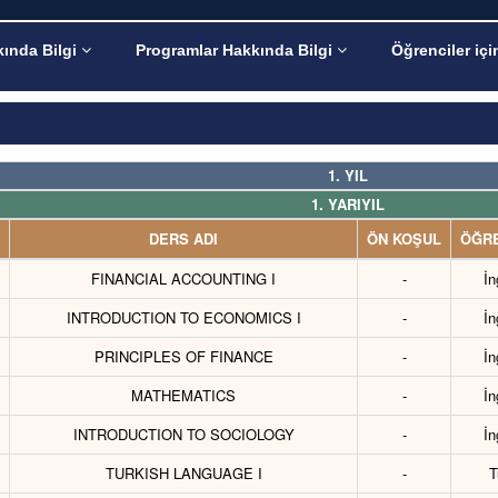
ında Bilgi
Programlar Hakkında Bilgi
Öğrenciler içi
1. YIL
1. YARIYIL
DERS ADI
ÖN KOŞUL
ÖĞRE
FINANCIAL ACCOUNTING I
-
İn
INTRODUCTION TO ECONOMICS I
-
İn
PRINCIPLES OF FINANCE
-
İn
MATHEMATICS
-
İn
INTRODUCTION TO SOCIOLOGY
-
İn
TURKISH LANGUAGE I
-
T