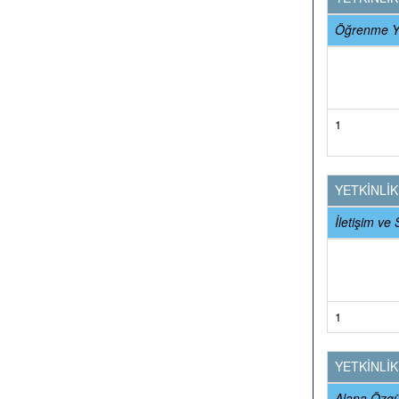
Öğrenme Ye
1
YETKİNLİ
İletişim ve 
1
YETKİNLİ
Alana Özgü 