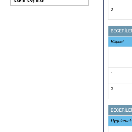
Kabul Koşulları
3
BECERİLE
Bilişsel
1
2
BECERİLE
Uygulamalı