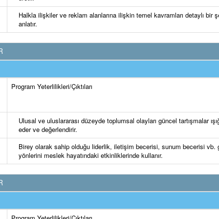
Halkla ilişkiler ve reklam alanlarına ilişkin temel kavramları detaylı bir ş
anlatır.
R
Program Yeterlilikleri/Çıktıları
Ulusal ve uluslararası düzeyde toplumsal olayları güncel tartışmalar ışı
eder ve değerlendirir.
Birey olarak sahip olduğu liderlik, iletişim becerisi, sunum becerisi vb.
yönlerini meslek hayatındaki etkinliklerinde kullanır.
R
Program Yeterlilikleri/Çıktıları