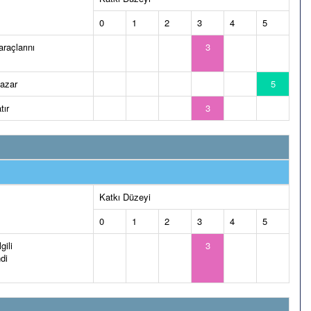
0
1
2
3
4
5
araçlarını
3
yazar
5
tır
3
Katkı Düzeyi
0
1
2
3
4
5
gili
3
di