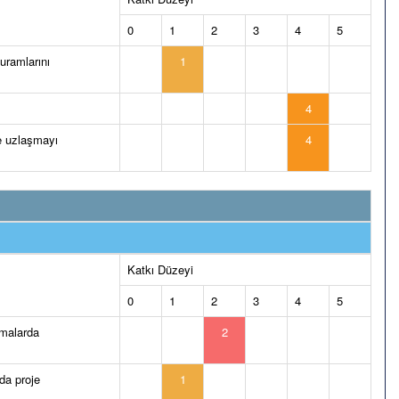
0
1
2
3
4
5
kuramlarını
1
4
de uzlaşmayı
4
Katkı Düzeyi
0
1
2
3
4
5
ışmalarda
2
nda proje
1