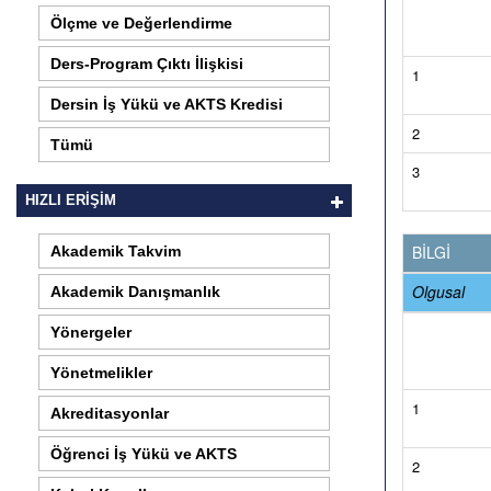
Ölçme ve Değerlendirme
Ders-Program Çıktı İlişkisi
1
Dersin İş Yükü ve AKTS Kredisi
2
Tümü
3
HIZLI ERİŞİM
BİLGİ
Akademik Takvim
Olgusal
Akademik Danışmanlık
Yönergeler
Yönetmelikler
1
Akreditasyonlar
Öğrenci İş Yükü ve AKTS
2