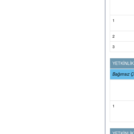
1
2
3
YETKİNLİ
Bağımsız Ça
1
YETKİNLİ