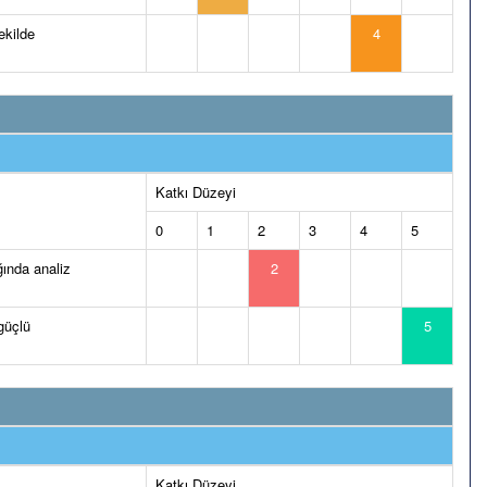
ekilde
4
Katkı Düzeyi
0
1
2
3
4
5
ğında analiz
2
 güçlü
5
Katkı Düzeyi