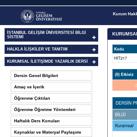
Kurum Hakk
İSTANBUL GELİŞİM ÜNİVERSİTESİ BİLGİ
KURUMSAL 
SİSTEMİ
Kodu
HALKLA İLIŞKILER VE TANITIM
HIT217
KURUMSAL İLETİŞİMDE YAZARLIK DERSI
(0) Etkisiz
Dersin Genel Bilgileri
Amaç ve İçerik
Öğrenme Çıktıları
DERSİN P
Öğrenme Öğretme Yöntemleri
BİLGİ
Haftalık Ders Konuları
Kuramsal
Kaynaklar ve Materyal Paylaşımı