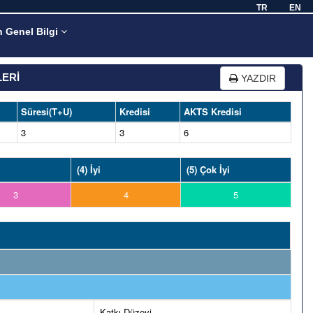
TR
EN
n Genel Bilgi
LERİ
YAZDIR
Süresi(T+U)
Kredisi
AKTS Kredisi
3
3
6
(4) İyi
(5) Çok İyi
3
4
5
Katkı Düzeyi