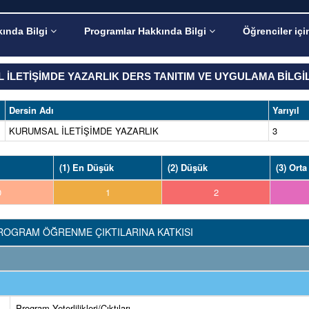
ında Bilgi
Programlar Hakkında Bilgi
Öğrenciler içi
İLETİŞİMDE YAZARLIK DERS TANITIM VE UYGULAMA BİLGİ
Dersin Adı
Yarıyıl
KURUMSAL İLETİŞİMDE YAZARLIK
3
(1) En Düşük
(2) Düşük
(3) Orta
0
1
2
ROGRAM ÖĞRENME ÇIKTILARINA KATKISI
Program Yeterlilikleri/Çıktıları