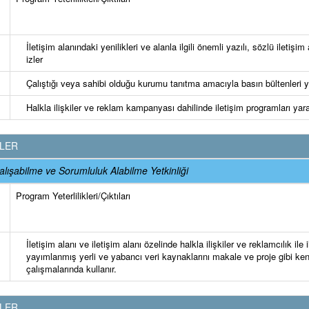
İletişim alanındaki yenilikleri ve alanla ilgili önemli yazılı, sözlü iletişim 
izler
Çalıştığı veya sahibi olduğu kurumu tanıtma amacıyla basın bültenleri 
Halkla ilişkiler ve reklam kampanyası dahilinde iletişim programları yara
KLER
lışabilme ve Sorumluluk Alabilme Yetkinliği
Program Yeterlilikleri/Çıktıları
İletişim alanı ve iletişim alanı özelinde halkla ilişkiler ve reklamcılık ile il
yayımlanmış yerli ve yabancı veri kaynaklarını makale ve proje gibi ken
çalışmalarında kullanır.
KLER