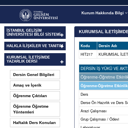
Kurum Hakkında Bilgi
İSTANBUL GELİŞİM
KURUMSAL İLETİŞİMDE
ÜNİVERSİTESİ BİLGİ SİSTEMİ
Kodu
Dersin Adı
HALKLA İLIŞKILER VE TANITIM
HIT217
KURUMSAL İLET
KURUMSAL İLETİŞİMDE
YAZARLIK DERSI
DERSİN İŞ YÜKÜ VE AKT
Dersin Genel Bilgileri
Öğrenme-Öğretme Etkinlikl
Amaç ve İçerik
Öğrenme-Öğretme Etkinlikl
Ders
Öğrenme Çıktıları
Derse Ön Hazırlık ve Ders S
Öğrenme Öğretme
Arazi Çalışması
Yöntemleri
Grup Çalışması / Ödevi
Haftalık Ders Konuları
Laboratuvar