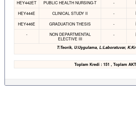
HEY442ET
PUBLIC HEALTH NURSING-T
-
HEY444E
CLINICAL STUDY II
-
HEY446E
GRADUATION THESIS
-
-
NON DEPARTMENTAL
-
ELECTIVE III
T:Teorik, U:Uygulama, L:Laboratuvar, K:Kr
Toplam Kredi : 151 , Toplam AKT