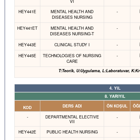
VI
HEY441E
MENTAL HEALTH AND
-
DISEASES NURSING
HEY441ET
MENTAL HEALTH AND
-
DISEASES NURSING-T
HEY443E
CLINICAL STUDY I
-
HEY445E
TECHNOLOGIES OF NURSING
-
CARE
T:Teorik, U:Uygulama, L:Laboratuvar, K:Kr
4. YIL
8. YARIYIL
DERS ADI
ÖN KOŞUL
ÖĞR
KOD
-
DEPARTMENTAL ELECTIVE
-
VII
HEY442E
PUBLIC HEALTH NURSING
-