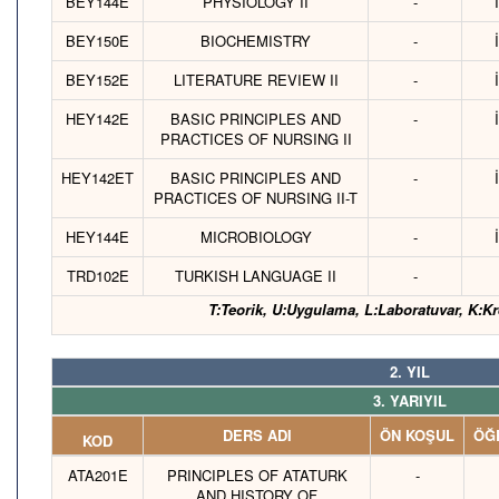
BEY144E
PHYSIOLOGY II
-
BEY150E
BIOCHEMISTRY
-
BEY152E
LITERATURE REVIEW II
-
HEY142E
BASIC PRINCIPLES AND
-
PRACTICES OF NURSING II
HEY142ET
BASIC PRINCIPLES AND
-
PRACTICES OF NURSING II-T
HEY144E
MICROBIOLOGY
-
TRD102E
TURKISH LANGUAGE II
-
T:Teorik, U:Uygulama, L:Laboratuvar, K:Kr
2. YIL
3. YARIYIL
DERS ADI
ÖN KOŞUL
ÖĞR
KOD
ATA201E
PRINCIPLES OF ATATURK
-
AND HISTORY OF