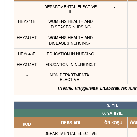
-
DEPARTMENTAL ELECTIVE
-
III
HEY341E
WOMENS HEALTH AND
-
DISEASES NURSING
HEY341ET
WOMENS HEALTH AND
-
DISEASES NURSING-T
HEY343E
EDUCATION IN NURSING
-
HEY343ET
EDUCATION IN NURSING-T
-
-
NON DEPARTMENTAL
-
ELECTIVE I
T:Teorik, U:Uygulama, L:Laboratuvar, K:Kr
3. YIL
6. YARIYIL
DERS ADI
ÖN KOŞUL
ÖĞR
KOD
-
DEPARTMENTAL ELECTIVE
-