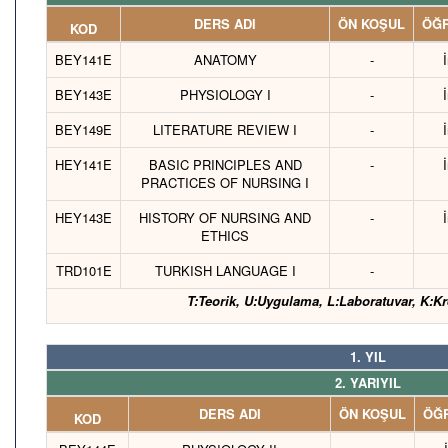
DERS ADI
ÖN KOŞUL
ÖĞR
KOD
BEY141E
ANATOMY
-
BEY143E
PHYSIOLOGY I
-
BEY149E
LITERATURE REVIEW I
-
HEY141E
BASIC PRINCIPLES AND
-
PRACTICES OF NURSING I
HEY143E
HISTORY OF NURSING AND
-
ETHICS
TRD101E
TURKISH LANGUAGE I
-
T:Teorik, U:Uygulama, L:Laboratuvar, K:Kr
1. YIL
2. YARIYIL
DERS ADI
ÖN KOŞUL
ÖĞR
KOD