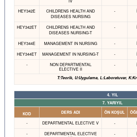
IV
HEY342E
CHILDRENS HEALTH AND
-
DISEASES NURSING
HEY342ET
CHILDRENS HEALTH AND
-
DISEASES NURSING-T
HEY344E
MANAGEMENT IN NURSING
-
HEY344ET
MANAGEMENT IN NURSING-T
-
-
NON DEPARTMENTAL
-
ELECTIVE II
T:Teorik, U:Uygulama, L:Laboratuvar, K:Kr
4. YIL
7. YARIYIL
DERS ADI
ÖN KOŞUL
ÖĞR
KOD
-
DEPARTMENTAL ELECTIVE V
-
-
DEPARTMENTAL ELECTIVE
-