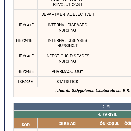
REVOLUTIONS I
-
DEPARTMENTAL ELECTIVE I
-
HEY241E
INTERNAL DISEASES
-
NURSING
HEY241ET
INTERNAL DISEASES
-
NURSING-T
HEY243E
INFECTIOUS DISEASES
-
NURSING
HEY245E
PHARMACOLOGY
-
ISF205E
STATISTICS
-
T:Teorik, U:Uygulama, L:Laboratuvar, K:Kr
2. YIL
4. YARIYIL
DERS ADI
ÖN KOŞUL
ÖĞR
KOD