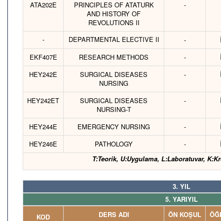
ATA202E
PRINCIPLES OF ATATURK
-
AND HISTORY OF
REVOLUTIONS II
-
DEPARTMENTAL ELECTIVE II
-
EKF407E
RESEARCH METHODS
-
HEY242E
SURGICAL DISEASES
-
NURSING
HEY242ET
SURGICAL DISEASES
-
NURSING-T
HEY244E
EMERGENCY NURSING
-
HEY246E
PATHOLOGY
-
T:Teorik, U:Uygulama, L:Laboratuvar, K:Kr
3. YIL
5. YARIYIL
DERS ADI
ÖN KOŞUL
ÖĞR
KOD