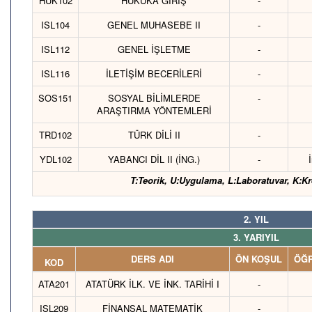
HUK102
HUKUKA GİRİŞ
-
ISL104
GENEL MUHASEBE II
-
ISL112
GENEL İŞLETME
-
ISL116
İLETİŞİM BECERİLERİ
-
SOS151
SOSYAL BİLİMLERDE
-
ARAŞTIRMA YÖNTEMLERİ
TRD102
TÜRK DİLİ II
-
YDL102
YABANCI DİL II (İNG.)
-
T:Teorik, U:Uygulama, L:Laboratuvar, K:Kr
2. YIL
3. YARIYIL
DERS ADI
ÖN KOŞUL
ÖĞR
KOD
ATA201
ATATÜRK İLK. VE İNK. TARİHİ I
-
ISL209
FİNANSAL MATEMATİK
-