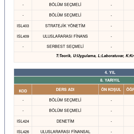
-
BÖLÜM SEÇMELİ
-
-
BÖLÜM SEÇMELİ
-
ISL403
STRATEJİK YÖNETİM
-
ISL409
ULUSLARARASI FİNANS
-
-
SERBEST SEÇMELİ
-
T:Teorik, U:Uygulama, L:Laboratuvar, K:Kr
4. YIL
8. YARIYIL
DERS ADI
ÖN KOŞUL
ÖĞR
KOD
-
BÖLÜM SEÇMELİ
-
-
BÖLÜM SEÇMELİ
-
ISL424
DENETİM
-
ISL426
ULUSLARARASI FİNANSAL
-