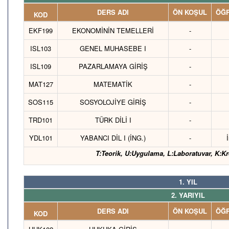
DERS ADI
ÖN KOŞUL
ÖĞR
KOD
EKF199
EKONOMİNİN TEMELLERİ
-
ISL103
GENEL MUHASEBE I
-
ISL109
PAZARLAMAYA GİRİŞ
-
MAT127
MATEMATİK
-
SOS115
SOSYOLOJİYE GİRİŞ
-
TRD101
TÜRK DİLİ I
-
YDL101
YABANCI DİL I (İNG.)
-
T:Teorik, U:Uygulama, L:Laboratuvar, K:Kr
1. YIL
2. YARIYIL
DERS ADI
ÖN KOŞUL
ÖĞR
KOD