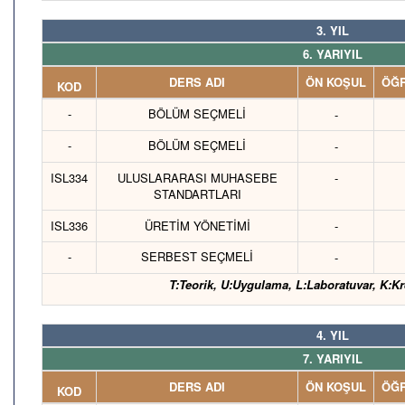
3. YIL
6. YARIYIL
DERS ADI
ÖN KOŞUL
ÖĞR
KOD
-
BÖLÜM SEÇMELİ
-
-
BÖLÜM SEÇMELİ
-
ISL334
ULUSLARARASI MUHASEBE
-
STANDARTLARI
ISL336
ÜRETİM YÖNETİMİ
-
-
SERBEST SEÇMELİ
-
T:Teorik, U:Uygulama, L:Laboratuvar, K:Kr
4. YIL
7. YARIYIL
DERS ADI
ÖN KOŞUL
ÖĞR
KOD