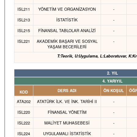
ISL211
YÖNETİM VE ORGANİZASYON
-
ISL213
İSTATİSTİK
-
ISL215
FİNANSAL TABLOLAR ANALİZİ
-
ISL221
AKADEMİK BAŞARI VE SOSYAL
-
YAŞAM BECERİLERİ
T:Teorik, U:Uygulama, L:Laboratuvar, K:Kr
2. YIL
4. YARIYIL
DERS ADI
ÖN KOŞUL
ÖĞR
KOD
ATA202
ATATÜRK İLK. VE İNK. TARİHİ II
-
ISL220
FİNANSAL YÖNETİM
-
ISL222
MALİYET MUHASEBESİ
-
ISL224
UYGULAMALI İSTATİSTİK
-