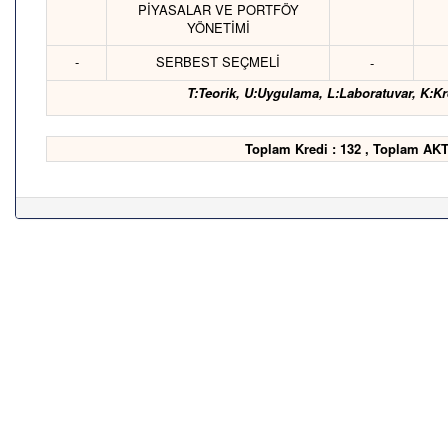
PİYASALAR VE PORTFÖY
YÖNETİMİ
-
SERBEST SEÇMELİ
-
T:Teorik, U:Uygulama, L:Laboratuvar, K:Kr
Toplam Kredi : 132 , Toplam AKT