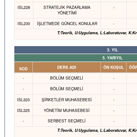
ISL228
STRATEJİK PAZARLAMA
-
YÖNETİMİ
ISL230
İŞLETMEDE GÜNCEL KONULAR
-
T:Teorik, U:Uygulama, L:Laboratuvar, K:Kr
3. YIL
5. YARIYIL
DERS ADI
ÖN KOŞUL
ÖĞR
KOD
-
BÖLÜM SEÇMELİ
-
-
BÖLÜM SEÇMELİ
-
ISL323
ŞİRKETLER MUHASEBESİ
-
ISL325
YÖNETİM MUHASEBESİ
-
-
SERBEST SEÇMELİ
-
T:Teorik, U:Uygulama, L:Laboratuvar, K:Kr