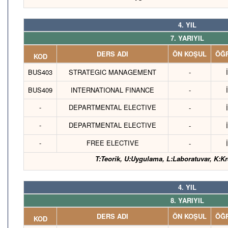
4. YIL
7. YARIYIL
DERS ADI
ÖN KOŞUL
ÖĞR
KOD
BUS403
STRATEGIC MANAGEMENT
-
BUS409
INTERNATIONAL FINANCE
-
-
DEPARTMENTAL ELECTIVE
-
-
DEPARTMENTAL ELECTIVE
-
-
FREE ELECTIVE
-
T:Teorik, U:Uygulama, L:Laboratuvar, K:Kr
4. YIL
8. YARIYIL
DERS ADI
ÖN KOŞUL
ÖĞR
KOD