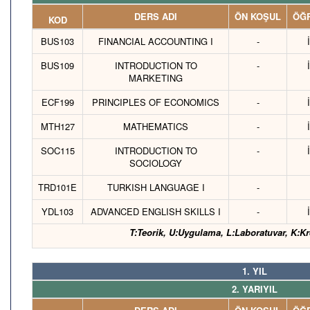
DERS ADI
ÖN KOŞUL
ÖĞR
KOD
BUS103
FINANCIAL ACCOUNTING I
-
BUS109
INTRODUCTION TO
-
MARKETING
ECF199
PRINCIPLES OF ECONOMICS
-
MTH127
MATHEMATICS
-
SOC115
INTRODUCTION TO
-
SOCIOLOGY
TRD101E
TURKISH LANGUAGE I
-
YDL103
ADVANCED ENGLISH SKILLS I
-
T:Teorik, U:Uygulama, L:Laboratuvar, K:Kr
1. YIL
2. YARIYIL