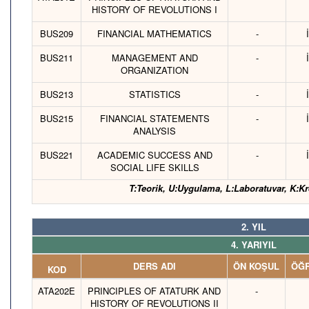
HISTORY OF REVOLUTIONS I
BUS209
FINANCIAL MATHEMATICS
-
BUS211
MANAGEMENT AND
-
ORGANIZATION
BUS213
STATISTICS
-
BUS215
FINANCIAL STATEMENTS
-
ANALYSIS
BUS221
ACADEMIC SUCCESS AND
-
SOCIAL LIFE SKILLS
T:Teorik, U:Uygulama, L:Laboratuvar, K:Kr
2. YIL
4. YARIYIL
DERS ADI
ÖN KOŞUL
ÖĞR
KOD
ATA202E
PRINCIPLES OF ATATURK AND
-
HISTORY OF REVOLUTIONS II