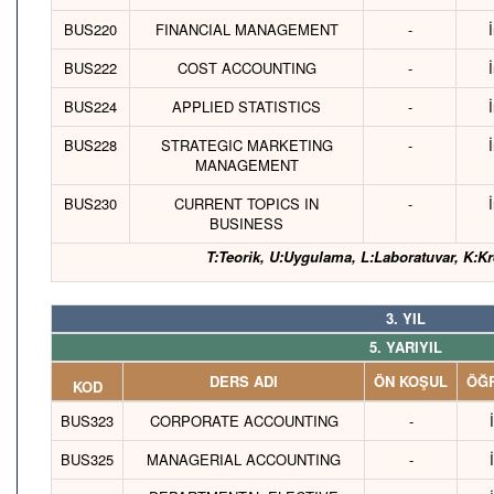
BUS220
FINANCIAL MANAGEMENT
-
BUS222
COST ACCOUNTING
-
BUS224
APPLIED STATISTICS
-
BUS228
STRATEGIC MARKETING
-
MANAGEMENT
BUS230
CURRENT TOPICS IN
-
BUSINESS
T:Teorik, U:Uygulama, L:Laboratuvar, K:Kr
3. YIL
5. YARIYIL
DERS ADI
ÖN KOŞUL
ÖĞR
KOD
BUS323
CORPORATE ACCOUNTING
-
BUS325
MANAGERIAL ACCOUNTING
-