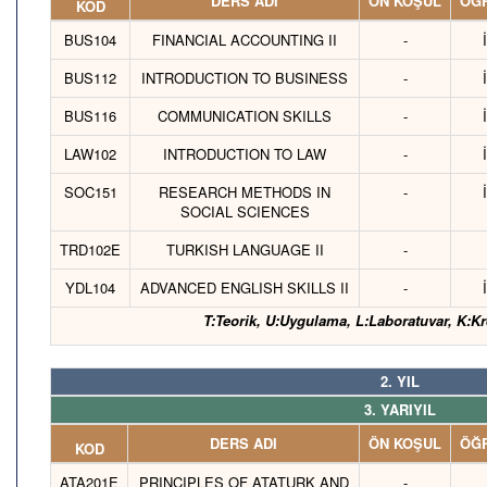
DERS ADI
ÖN KOŞUL
ÖĞR
KOD
BUS104
FINANCIAL ACCOUNTING II
-
BUS112
INTRODUCTION TO BUSINESS
-
BUS116
COMMUNICATION SKILLS
-
LAW102
INTRODUCTION TO LAW
-
SOC151
RESEARCH METHODS IN
-
SOCIAL SCIENCES
TRD102E
TURKISH LANGUAGE II
-
YDL104
ADVANCED ENGLISH SKILLS II
-
T:Teorik, U:Uygulama, L:Laboratuvar, K:Kr
2. YIL
3. YARIYIL
DERS ADI
ÖN KOŞUL
ÖĞR
KOD
ATA201E
PRINCIPLES OF ATATURK AND
-