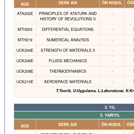
DERS ADI
ÖN KOŞUL
ÖĞR
KOD
ATA202E
PRINCIPLES OF ATATURK AND
-
HISTORY OF REVOLUTIONS II
MTH203
DIFFERENTIAL EQUATIONS
-
MTH219
NUMERICAL ANALYSIS
-
UCK204E
STRENGTH OF MATERIALS II
-
UCK206E
FLUIDS MECHANICS
-
UCK208E
THERMODYNAMICS
-
UCK210E
AEROSPACE MATERIALS
-
T:Teorik, U:Uygulama, L:Laboratuvar, K:Kr
3. YIL
5. YARIYIL
DERS ADI
ÖN KOŞUL
ÖĞR
KOD