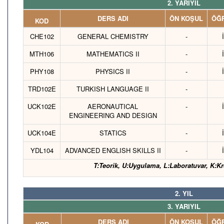
2. YARIYIL
DERS ADI
ÖN KOŞUL
ÖĞR
KOD
CHE102
GENERAL CHEMISTRY
-
MTH106
MATHEMATICS II
-
PHY108
PHYSICS II
-
TRD102E
TURKISH LANGUAGE II
-
UCK102E
AERONAUTICAL
-
ENGINEERING AND DESIGN
UCK104E
STATICS
-
YDL104
ADVANCED ENGLISH SKILLS II
-
T:Teorik, U:Uygulama, L:Laboratuvar, K:Kr
2. YIL
3. YARIYIL
DERS ADI
ÖN KOŞUL
ÖĞR