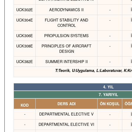
UCK302E
AERODYNAMICS II
-
UCK304E
FLIGHT STABILITY AND
-
CONTROL
UCK306E
PROPULSION SYSTEMS
-
UCK308E
PRINCIPLES OF AIRCRAFT
-
DESIGN
UCK382E
SUMMER INTERSHIP II
-
T:Teorik, U:Uygulama, L:Laboratuvar, K:Kr
4. YIL
7. YARIYIL
DERS ADI
ÖN KOŞUL
ÖĞR
KOD
-
DEPARTMENTAL ELECTIVE V
-
-
DEPARTMENTAL ELECTIVE VI
-