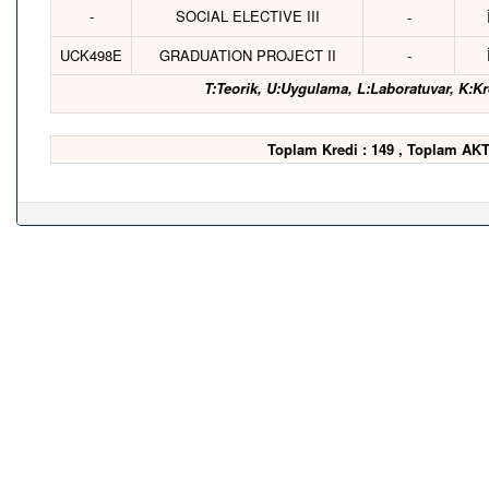
-
SOCIAL ELECTIVE III
-
UCK498E
GRADUATION PROJECT II
-
T:Teorik, U:Uygulama, L:Laboratuvar, K:Kr
Toplam Kredi : 149 , Toplam AKT