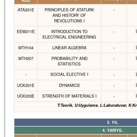
KOD
ATA201E
PRINCIPLES OF ATATURK
-
AND HISTORY OF
REVOLUTIONS I
EEM211E
INTRODUCTION TO
-
ELECTRICAL ENGINEERING
MTH104
LINEAR ALGEBRA
-
MTH207
PROBABILITY AND
-
STATISTICS
-
SOCIAL ELECTIVE I
-
UCK201E
DYNAMICS
-
UCK203E
STRENGTH OF MATERIALS I
-
T:Teorik, U:Uygulama, L:Laboratuvar, K:Kr
2. YIL
4. YARIYIL