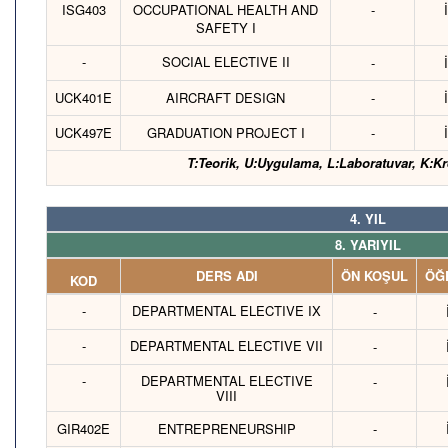
ISG403
OCCUPATIONAL HEALTH AND
-
SAFETY I
-
SOCIAL ELECTIVE II
-
UCK401E
AIRCRAFT DESIGN
-
UCK497E
GRADUATION PROJECT I
-
T:Teorik, U:Uygulama, L:Laboratuvar, K:Kr
4. YIL
8. YARIYIL
DERS ADI
ÖN KOŞUL
ÖĞR
KOD
-
DEPARTMENTAL ELECTIVE IX
-
-
DEPARTMENTAL ELECTIVE VII
-
-
DEPARTMENTAL ELECTIVE
-
VIII
GIR402E
ENTREPRENEURSHIP
-