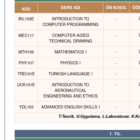
DERS ADI
ÖN KOŞUL
ÖĞR
KOD
BIL103E
INTRODUCTION TO
-
COMPUTER PROGRAMMING
MEC111
COMPUTER AIDED
-
TECHNICAL DRAWING
MTH105
MATHEMATICS I
-
PHY107
PHYSICS I
-
TRD101E
TURKISH LANGUAGE I
-
UCK101E
INTRODUCTION TO
-
AERONAUTICAL
ENGINEERING AND ETHICS
YDL103
ADVANCED ENGLISH SKILLS I
-
T:Teorik, U:Uygulama, L:Laboratuvar, K:Kr
1. YIL