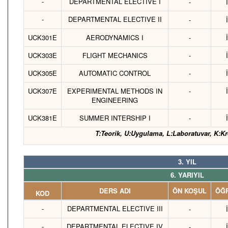
-
DEPARTMENTAL ELECTIVE I
-
-
DEPARTMENTAL ELECTIVE II
-
UCK301E
AERODYNAMICS I
-
UCK303E
FLIGHT MECHANICS
-
UCK305E
AUTOMATIC CONTROL
-
UCK307E
EXPERIMENTAL METHODS IN
-
ENGINEERING
UCK381E
SUMMER INTERSHIP I
-
T:Teorik, U:Uygulama, L:Laboratuvar, K:Kr
3. YIL
6. YARIYIL
DERS ADI
ÖN KOŞUL
ÖĞR
KOD
-
DEPARTMENTAL ELECTIVE III
-
-
DEPARTMENTAL ELECTIVE IV
-